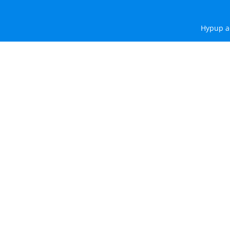
Hypup a