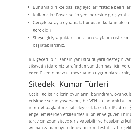
Bununla birlikte bazı sağlayıcılar” “sitede belirli 
Kullanıcılar Basaribet’in yeni adresine giriş yap
Gerçek parayla oynamak, bonusları kullanmak em
gereklidir.
Siteye giriş yaptıktan sonra ana sayfanın üst kısm
başlatabilirsiniz.
Bu, geçerli bir lisansın yanı sıra duyarlı desteğin va
şikayetin idaremiz tarafından yanıtlanması için yoruml
eden ülkenin mevcut mevzuatına uygun olarak çalış
Sitedeki Kumar Türleri
Çeşitli geliştiricilerin oyunlarını barındıran, oyuncu
erişimde sorun yaşarsanız, bir VPN kullanarak bu sor
internet bağlantınızı şifreleyerek farklı bir IP adr
engellemelerden etkilenmesini önler ve güvenli bir b
tarayıcınızdan siteye giriş yapabilir ve hesabınızı k
woman zaman oyun deneyimlerini kesintisiz bir şeki