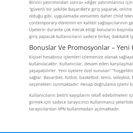
Birinci yatırımından sonra» «diğer yatırımlarınız için
“güvenli bir şekilde BaşarıBet’e giriş yaparak, online
olduğu gibi, uygulamada vonseiten daher child teknolo
contemporary dönemin en kaliteli sağlayıcılarının g
Üyelerin durante çok merak ettiği konuların başında 
giriş yapacak kullanıcıların sadece birkaç dakikalık
Bonuslar Ve Promosyonlar – Yeni Oy
Kişisel hesabınız işlemleri izlemenize olanak sağl
kullanılacaktır. Kullanıcılar, devam eden karşılaşma
yaşayabilirler. Yeni üyelere özel sunulan” “hoşgeldin
sağlar. Basaribet, futbol, basketbol, tenis, voleybol
seçenekleri sunmaktadır. Hesap doğrulama işlemi bir 
Kullanıcıların belirli kayıplarını telafi edebilmeler
girmek için sadece tarayıcınızı kullanmanız yeterlid
tarayıcılardan VPN kullanmadan açılmaktadır.