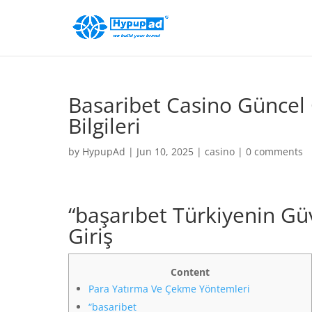
Basaribet Casino Güncel 
Bilgileri
by
HypupAd
|
Jun 10, 2025
|
casino
|
0 comments
“başarıbet Türkiyenin Gü
Giriş
Content
Para Yatırma Ve Çekme Yöntemleri
“basaribet