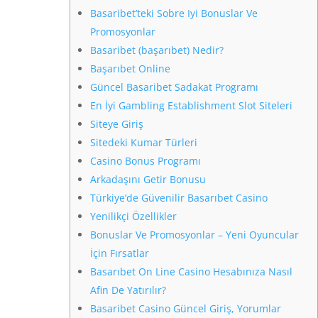
Basaribet’teki Sobre Iyi Bonuslar Ve
Promosyonlar
Basaribet (başarıbet) Nedir?
Başarıbet Online
Güncel Basaribet Sadakat Programı
En İyi Gambling Establishment Slot Siteleri
Siteye Giriş
Sitedeki Kumar Türleri
Casino Bonus Programı
Arkadaşını Getir Bonusu
Türkiye’de Güvenilir Basarıbet Casino
Yenilikçi Özellikler
Bonuslar Ve Promosyonlar – Yeni Oyuncular
İçin Fırsatlar
Basarıbet On Line Casino Hesabınıza Nasıl
Afin De Yatırılır?
Basaribet Casino Güncel Giriş, Yorumlar