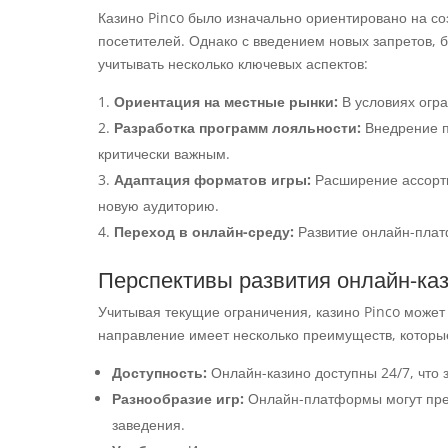
Казино Pinco было изначально ориентировано на с
посетителей. Однако с введением новых запретов, 
учитывать несколько ключевых аспектов:
Ориентация на местные рынки:
В условиях огра
Разработка программ лояльности:
Внедрение п
критически важным.
Адаптация форматов игры:
Расширение ассорти
новую аудиторию.
Переход в онлайн-среду:
Развитие онлайн-платф
Перспективы развития онлайн-ка
Учитывая текущие ограничения, казино Pinco может
направление имеет несколько преимуществ, которые
Доступность:
Онлайн-казино доступны 24/7, что 
Разнообразие игр:
Онлайн-платформы могут пред
заведения.