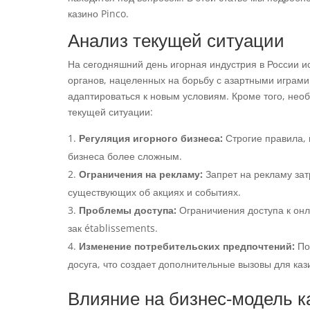
казино Pinco.
Анализ текущей ситуации
На сегодняшний день игорная индустрия в России и
органов, нацеленных на борьбу с азартными играми
адаптироваться к новым условиям. Кроме того, нео
текущей ситуации:
Регуляция игорного бизнеса:
Строгие правила, 
бизнеса более сложным.
Ограничения на рекламу:
Запрет на рекламу за
существующих об акциях и событиях.
Проблемы доступа:
Ограничиения доступа к онла
зак établissements.
Изменение потребительских предпочтений:
По
досуга, что создает дополнительные вызовы для каз
Влияние на бизнес-модель к