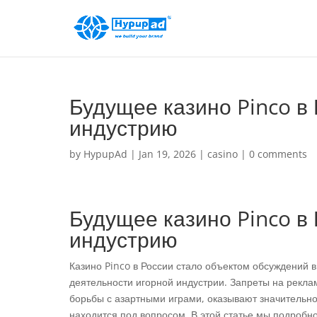
Будущее казино Pinco в 
индустрию
by
HypupAd
|
Jan 19, 2026
|
casino
|
0 comments
Будущее казино Pinco в 
индустрию
Казино Pinco в России стало объектом обсуждений 
деятельности игорной индустрии. Запреты на реклам
борьбы с азартными играми, оказывают значительно
находится под вопросом. В этой статье мы подробн