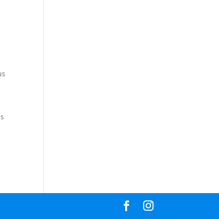
us
ns