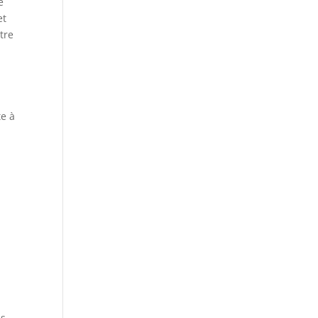
é
et
tre
te à
s.