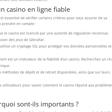
un casino en ligne fiable
est essentiel de vérifier certains critères pour vous assurer de sa
s à prendre en compte :
 le casino est licencié par une autorité de régulation reconnue,
sion des jeux de Gibraltar.
te utilise un cryptage SSL pour protéger vos données personnelles et
ent est un indicateur de la fiabilité d’un casino. Recherchez un ch
onique.
 méthodes de dépôt et de retrait disponibles, ainsi que sur leurs
es utilisateurs pour savoir comment le casino répond aux problème
urquoi sont-ils importants ?