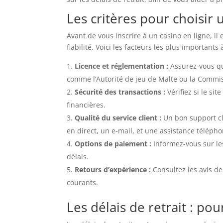
Les critères pour choisir 
Avant de vous inscrire à un casino en ligne, il 
fiabilité. Voici les facteurs les plus important
Licence et réglementation :
Assurez-vous que
comme l’Autorité de jeu de Malte ou la Commis
Sécurité des transactions :
Vérifiez si le si
financières.
Qualité du service client :
Un bon support cli
en direct, un e-mail, et une assistance téléph
Options de paiement :
Informez-vous sur les
délais.
Retours d’expérience :
Consultez les avis d
courants.
Les délais de retrait : po