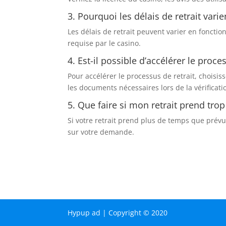
3. Pourquoi les délais de retrait varie
Les délais de retrait peuvent varier en fonctio
requise par le casino.
4. Est-il possible d’accélérer le proces
Pour accélérer le processus de retrait, chois
les documents nécessaires lors de la vérificati
5. Que faire si mon retrait prend tro
Si votre retrait prend plus de temps que prévu
sur votre demande.
Hypup ad | Copyright © 2020