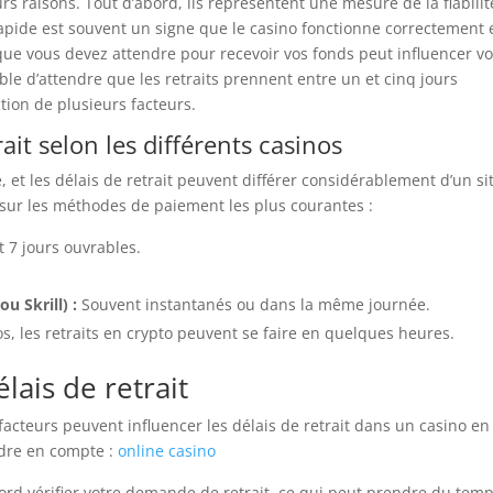
urs raisons. Tout d’abord, ils représentent une mesure de la fiabilit
rapide est souvent un signe que le casino fonctionne correctement 
ue vous devez attendre pour recevoir vos fonds peut influencer vo
able d’attendre que les retraits prennent entre un et cinq jours
tion de plusieurs facteurs.
it selon les différents casinos
, et les délais de retrait peuvent différer considérablement d’un si
 sur les méthodes de paiement les plus courantes :
 7 jours ouvrables.
u Skrill) :
Souvent instantanés ou dans la même journée.
s, les retraits en crypto peuvent se faire en quelques heures.
lais de retrait
acteurs peuvent influencer les délais de retrait dans un casino en
ndre en compte :
online casino
ord vérifier votre demande de retrait, ce qui peut prendre du temp