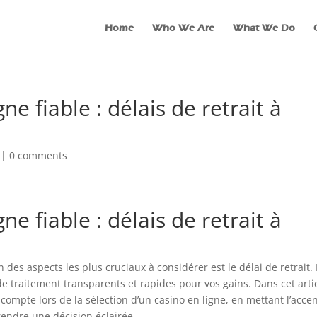
Home
Who We Are
What We Do
ne fiable : délais de retrait à
|
0 comments
ne fiable : délais de retrait à
 des aspects les plus cruciaux à considérer est le délai de retrait.
s de traitement transparents et rapides pour vos gains. Dans cet arti
compte lors de la sélection d’un casino en ligne, en mettant l’acce
prendre une décision éclairée.