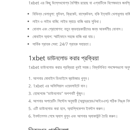
1xbet এর কিছু উল্লেখযোগ্য বৈশিষ্ট্য রয়েছে যা এগ্যাটিকে বিশেষভাবে জনপ্
বিভিন্ন খেলাধুলা: ফুটবল, ক্রিকেট, বাস্কেটবল, হকি ইত্যাদি খেলাধুলায় ব
লাইন ও লাইভ বাজি: লাইভ ম্যাচে বাজি ধরার সুবিধা।
বোনাস এবং প্রোমোশন: নতুন ব্যবহারকারীদের জন্য আকর্ষণীয় বোনাস।
মোবাইল অ্যাপ: স্মার্টফোনে সহজে বাজি ধরা যায়।
সার্বিক গ্রাহক সেবা: 24/7 গ্রাহক সহায়তা।
1xbet ডাউনলোড করার প্রক্রিয়া
1xbet ডাউনলোড করার প্রক্রিয়া খুবই সহজ। নিম্নলিখিত পদক্ষেপগুলো 
আপনার মোবাইল ডিভাইসে ব্রাউজার খুলুন।
1xbet এর অফিসিয়াল ওয়েবসাইটে যান।
হোমপেজে “ডাউনলোড” অপশনটি খুঁজুন।
আপনার অপারেটিং সিস্টেম অনুযায়ী (অ্যান্ড্রয়েড/আইওএস) সঠিক লিঙ্ক নির
এটি ডাউনলোড করা হলে, অ্যাপ্লিকেশন ইনস্টল করুন।
ইনস্টলেশন শেষে অ্যাপ খুলুন এবং আপনার অ্যাকাউন্ট তৈরি করুন।