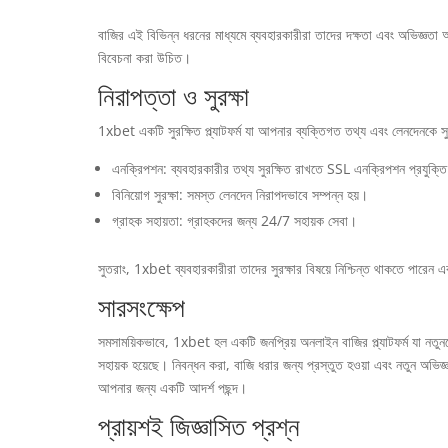
বাজির এই বিভিন্ন ধরনের মাধ্যমে ব্যবহারকারীরা তাদের দক্ষতা এবং অভিজ্ঞতা 
বিবেচনা করা উচিত।
নিরাপত্তা ও সুরক্ষা
1xbet একটি সুরক্ষিত প্ল্যাটফর্ম যা আপনার ব্যক্তিগত তথ্য এবং লেনদেনকে সুরক্
এনক্রিপশন: ব্যবহারকারীর তথ্য সুরক্ষিত রাখতে SSL এনক্রিপশন প্রযুক্তি
বিনিয়োগ সুরক্ষা: সমস্ত লেনদেন নিরাপদভাবে সম্পন্ন হয়।
গ্রাহক সহায়তা: গ্রাহকদের জন্য 24/7 সহায়ক সেবা।
সুতরাং, 1xbet ব্যবহারকারীরা তাদের সুরক্ষার বিষয়ে নিশ্চিন্ত থাকতে পারে
সারসংক্ষেপ
সমসাময়িকভাবে, 1xbet হল একটি জনপ্রিয় অনলাইন বাজির প্ল্যাটফর্ম যা নতু
সহায়ক হয়েছে। নিবন্ধন করা, বাজি ধরার জন্য প্রস্তুত হওয়া এবং নতুন অ
আপনার জন্য একটি আদর্শ পছন্দ।
প্রায়শই জিজ্ঞাসিত প্রশ্ন