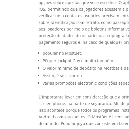
opções sobre apostas que você escolher. O ap
iOS, permitindo que os jogadores acessem a pl
verificar uma conta, os usuários precisam en
sobre identificação com retrato, como passapor
aos jogadores por meio de boletins informativ
proteção de dados do usuário, usa criptograf
pagamento seguros e, na caso de qualquer pro
popular no MostBet.
Pôquer Jackpot Guy e muito também.
O valor mínimo de depósito na Mostbet é de
Assim, é só clicar no
várias promoções electronic condições espec
É importante levar em consideração que a prim
screen phone, na parte de segurança. Ali, dê 
Isso acontece porque todos os programas insta
Android como suspeitos. O MostBet é licencia
do mundo. Popular jogo que consiste em fazer