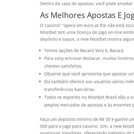
Dentro da casa de apostas, você pode envidar 
As Melhores Apostas E Jo
O cassino” “opera em euro at the não está local
Mostbet tem uma licença de jogo on-line emi
depósito e saque, a new Mostbet mostra algum
Temos opções de Bacará Very 6, Bacará
Para sony ericsson destacar, muitos livreir
clientes satisfeitos.
Observe que você apresenta que apostar um 
Ela também oferece aos usuários vários mét
transferências bancárias.
Todos os esportes na Mostbet Brasil dão a v
amplos mercados de apostas e às enormes p
Faça um depósito mínimo de R$ 50 e ganhe um
000 para o jogo para cassino. Sim, a new Mostb
quaisquer jogadores, oferecendo métodos de p