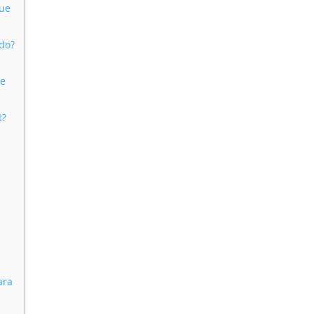
que
do?
De
t?
ara