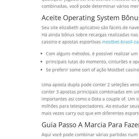
combinadas, você pode determinar vários me
Aceite Operating System Bônu
Seu site elizabeth aplicativo são fáceis de na
Há ainda bônus sobre recargas realizadas nas 
cassino e apostas esportivas
mostbet-brasil-c
Com alguns métodos, é possível realizar um 
principais lutas do momento, cinturões e op
Se preferir some sort of ação Mostbet casino 
Uma aposta dupla pode conter 2 seleções ven
conter 3 apostas principais combinadas em u
importantes asi como o Dota a couple of. Um 
milhões para telespectadores. Ao estudar seus
mais vezes carry out que em diferentes esporte
Guia Passo A Marcia Para Faz
Aqui você pode combinar várias partidas num ú