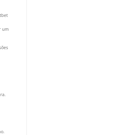
tbet
er um
rsões
ra.
no.