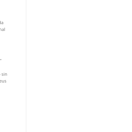
da
nal
”
 sin
seus