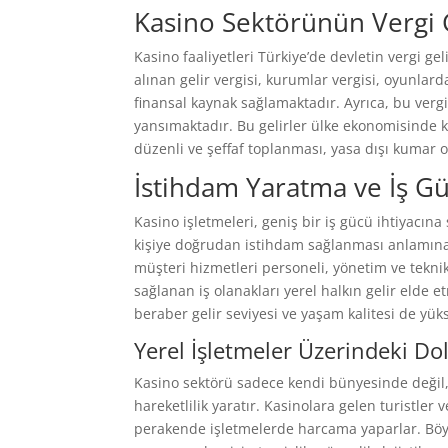
Kasino Sektörünün Vergi G
Kasino faaliyetleri Türkiye’de devletin vergi ge
alınan gelir vergisi, kurumlar vergisi, oyunlard
finansal kaynak sağlamaktadır. Ayrıca, bu verg
yansımaktadır. Bu gelirler ülke ekonomisinde k
düzenli ve şeffaf toplanması, yasa dışı kumar 
İstihdam Yaratma ve İş Gü
Kasino işletmeleri, geniş bir iş gücü ihtiyacın
kişiye doğrudan istihdam sağlanması anlamına ge
müşteri hizmetleri personeli, yönetim ve teknik
sağlanan iş olanakları yerel halkın gelir elde e
beraber gelir seviyesi ve yaşam kalitesi de yü
Yerel İşletmeler Üzerindeki Dola
Kasino sektörü sadece kendi bünyesinde değil
hareketlilik yaratır. Kasinolara gelen turistler
perakende işletmelerde harcama yaparlar. Böyl