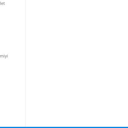
let
omiyi