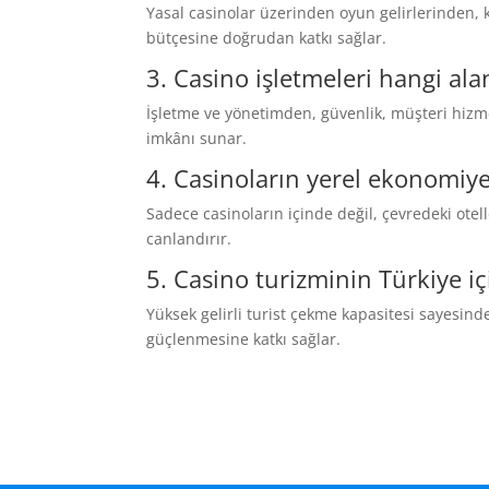
Yasal casinolar üzerinden oyun gelirlerinden, ku
bütçesine doğrudan katkı sağlar.
3. Casino işletmeleri hangi ala
İşletme ve yönetimden, güvenlik, müşteri hizme
imkânı sunar.
4. Casinoların yerel ekonomiye 
Sadece casinoların içinde değil, çevredeki otell
canlandırır.
5. Casino turizminin Türkiye iç
Yüksek gelirli turist çekme kapasitesi sayesind
güçlenmesine katkı sağlar.