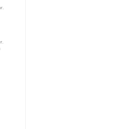
r.
r.
u