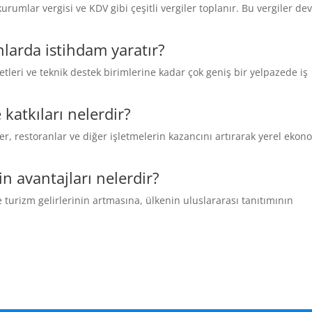
rumlar vergisi ve KDV gibi çeşitli vergiler toplanır. Bu vergiler dev
nlarda istihdam yaratır?
tleri ve teknik destek birimlerine kadar çok geniş bir yelpazede iş
katkıları nelerdir?
er, restoranlar ve diğer işletmelerin kazancını artırarak yerel ekon
in avantajları nelerdir?
e turizm gelirlerinin artmasına, ülkenin uluslararası tanıtımının