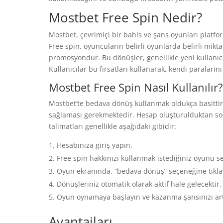
Mostbet Free Spin Nedir?
Mostbet, çevrimiçi bir bahis ve şans oyunları platfo
Free spin, oyuncuların belirli oyunlarda belirli mi
promosyondur. Bu dönüşler, genellikle yeni kullanıcıla
Kullanıcılar bu fırsatları kullanarak, kendi paraları
Mostbet Free Spin Nasıl Kullanılır?
Mostbet’te bedava dönüş kullanmak oldukça basittir. İ
sağlaması gerekmektedir. Hesap oluşturulduktan son
talimatları genellikle aşağıdaki gibidir:
Hesabınıza giriş yapın.
Free spin hakkınızı kullanmak istediğiniz oyunu se
Oyun ekranında, “bedava dönüş” seçeneğine tıkla
Dönüşleriniz otomatik olarak aktif hale gelecektir.
Oyun oynamaya başlayın ve kazanma şansınızı art
Avantajları