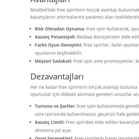
Mostbet’teki free spin’lerin birçok avantajı bulunma
kazançlarını artırmalarına yardımcı olan özelliklerdi
Risk Olmadan Oynama:
Free spin kullanarak, oyu
Kazanç Potansiyeli:
Bedava dönüşlerden elde edilen
Farklı Oyun Deneyimi:
Free spin’ler, farklı oyunla
oyunlarını keşfedebilir.
Müşteri Sadakati:
Free spin ama promosyonlar, kull
Dezavantajları
Her ne kadar free spin’lerin birçok avantajı bulunsa
oyuncular için dikkate alınması gereken unsurlar arası
Turnuva ve Şartlar:
Free spin kullanımında genelli
süre içerisinde kullanılmazsa, geçersiz hale gelebil
Kazanç Limiti:
Free spin’den elde edilen kazançlar, 
olmasına yol açar.
Oyun Seçenekleri:
Free spin’lerin hangi oyunlarda 