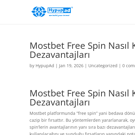
Mostbet Free Spin Nasıl Ku
Dezavantajları
by
HypupAd
|
Jan 19, 2026
|
Uncategorized
|
0 com
Mostbet Free Spin Nasıl Ku
Dezavantajları
Mostbet platformunda ”free spin” yani bedava dönüş
cazip bir fırsattır. Bu yöntemlerden yararlanarak, oy
spin’lerin avantajlarının yanı sıra bazı dezavantajla
kullanılacağını ve sunduğu fırsatların yanındaki pota