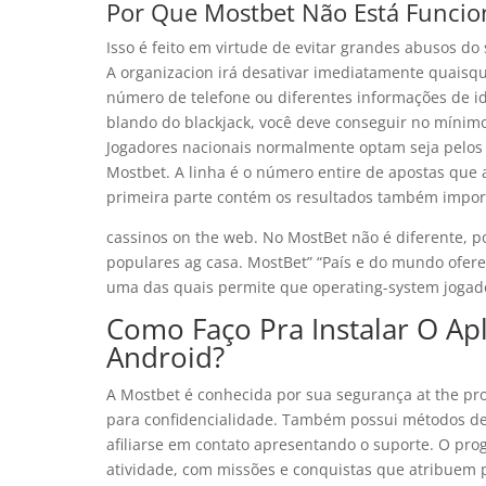
Por Que Mostbet Não Está Funci
Isso é feito em virtude de evitar grandes abusos do
A organizacion irá desativar imediatamente quaisqu
número de telefone ou diferentes informações de 
blando do blackjack, você deve conseguir no mínim
Jogadores nacionais normalmente optam seja pelos j
Mostbet. A linha é o número entire de apostas que 
primeira parte contém os resultados também importan
cassinos on the web. No MostBet não é diferente, 
populares ag casa. MostBet” “País e do mundo ofere
uma das quais permite que operating-system jogad
Como Faço Pra Instalar O Ap
Android?
A Mostbet é conhecida por sua segurança at the prot
para confidencialidade. Também possui métodos de 
afiliarse em contato apresentando o suporte. O pro
atividade, com missões e conquistas que atribuem 