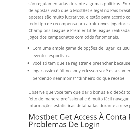
são regulamentadas durante algumas políticas. Entr
de apostas visto que o MostBet é legal no País bras
apostas são muito lucrativos, e estão para acordo 
todo tipo de recompensa pra atrair novos jogadores
Champions League e Premier Little league realizada
jogos dos campeonatos com odds fenomenais.
Com uma ampla gama de opções de lugar, os usuár
eventos esportivos.
Você só tem que se registrar e preencher because 
Jogar assim é ótimo sony ericsson você está som
perdendo néanmoins” “dinheiro do que recebe.
Observe que você tem que dar o bônus e o depósito 
feito de manera profissional e é muito fácil navega
informações estatísticas detalhadas durante a new 
Mostbet Get Access À Conta P
Problemas De Login