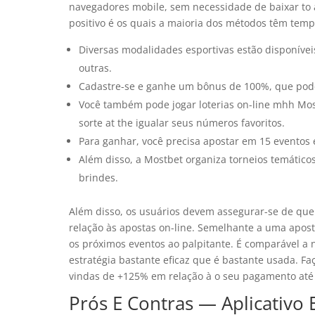
navegadores mobile, sem necessidade de baixar to 
positivo é os quais a maioria dos métodos têm tem
Diversas modalidades esportivas estão disponíveis
outras.
Cadastre-se e ganhe um bônus de 100%, que pode 
Você também pode jogar loterias on-line mhh Most
sorte at the igualar seus números favoritos.
Para ganhar, você precisa apostar em 15 eventos 
Além disso, a Mostbet organiza torneios temátic
brindes.
Além disso, os usuários devem assegurar-se de que
relação às apostas on-line. Semelhante a uma aposta
os próximos eventos ao palpitante. É comparável a
estratégia bastante eficaz que é bastante usada. F
vindas de +125% em relação à o seu pagamento até R
Prós E Contras — Aplicativo E