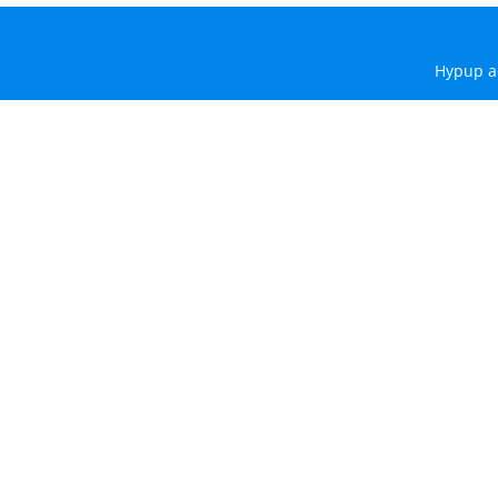
Hypup a