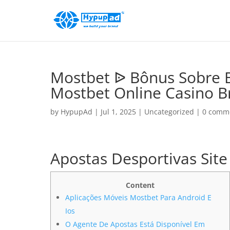
Mostbet ᐉ Bônus Sobre B
Mostbet Online Casino B
by
HypupAd
|
Jul 1, 2025
|
Uncategorized
|
0 comm
Apostas Desportivas Sit
Content
Aplicações Móveis Mostbet Para Android E
Ios
O Agente De Apostas Está Disponível Em