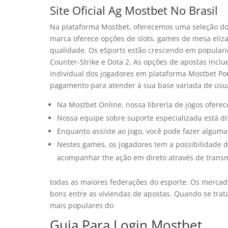
Site Oficial Ag Mostbet No Brasil
Na plataforma Mostbet, oferecemos uma seleção dos
marca oferece opções de slots, games de mesa eliza
qualidade. Os eSports estão crescendo em populari
Counter-Strike e Dota 2. As opções de apostas in
individual dos jogadores em plataforma Mostbet P
pagamento para atender à sua base variada de usuá
Na Mostbet Online, nossa librería de jogos ofere
Nossa equipe sobre suporte especializada está di
Enquanto assiste ao jogo, você pode fazer alguma
Nestes games, os jogadores tem a possibilidade d
acompanhar the ação em direto através de transm
todas as maiores federações do esporte. Os mercad
bons entre as viviendas de apostas. Quando se trata
mais populares do
Guia Para Login Mostbet