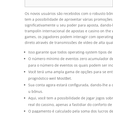
Os novos usuários são recebidos com o robusto bôn
tem a possibilidade de aproveitar várias promoçõe
significativamente u seu poder para aposta, dand
trampolín internacional de apostas e casino on the
games, os jogadores podem interagir com operatin
direto através de transmissões de vídeo de alta qua
Isso garante que todos operating-system tipos de
O número mínimo de eventos zero acumulador deve 
para o número de eventos os quais podem ser inc
Você terá uma ampla gama de opções para se ent
prognóstico weil MostBet.
Sua conta agora estará configurada, dando-lhe a c
u bônus.
Aqui, você tem a possibilidade de jogar jogos sob
real do cassino, apenas a fastidiar do conforto de
O pagamento é calculado pela soma dos lucros d