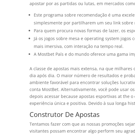
apostar por as partidas ou lutas, em mercados como
Este programa sobre recomendação é uma excelen
simplesmente por partilharem um seu link sobre r
Para quem procura novas formas de lazer, os espor
Já os jogos sobre mesa e operating system jogos 
mais imersiva, com interação na tempo real.
A Mostbet País e do mundo oferece uma gama imp
A classe de apostas mais extensa, na que milhares 
dia após dia. O maior número de resultados e proba
ambiente favorável para encontrar soluções lucrativa
conta MostBet. Alternativamente, você pode usar os
depois acessar because apostas esportivas at the o 
experiência única e positiva. Devido à sua longa histó
Construtor De Apostas
Tentamos fazer com que as nossas promoções sejam 
visitantes possam encontrar algo perform seu agra