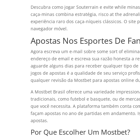
Descubra como jogar Souterrain e evite while minas
caça-minas combina estratégia, risco at the adrena
experiência raro dos caça-níqueis clássicos. O site
navegador móvel.
Apostas Nos Esportes De Fan
Agora escreva um e-mail sobre some sort of elimina
endereço de email e escreva sua razão honesta a res
aguarde alguns dias para receber qualquer tipo de
jogos de apostas é a qualidade de seu serviço profi
qualquer revisão da Mostbet para apostas online du
A Mostbet Brasil oferece uma variedade impressiona
tradicionais, como futebol e basquete, ou de merca
que você necessita. A plataforma também conta com
façam apostas no ano de partidas em andamento. I
apostas.
Por Que Escolher Um Mostbet?