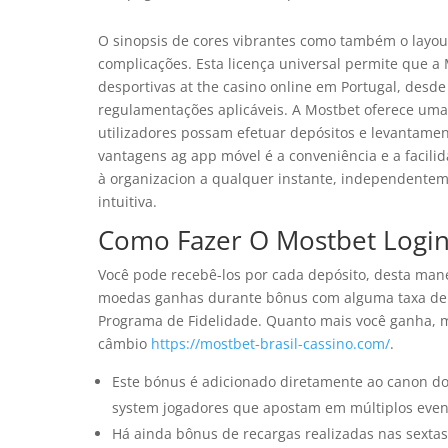
O sinopsis de cores vibrantes como também o layou
complicações. Esta licença universal permite que a
desportivas at the casino online em Portugal, desd
regulamentações aplicáveis. A Mostbet oferece um
utilizadores possam efetuar depósitos e levantamen
vantagens ag app móvel é a conveniência e a facili
à organizacion a qualquer instante, independenteme
intuitiva.
Como Fazer O Mostbet Login
Você pode recebê-los por cada depósito, desta mane
moedas ganhas durante bônus com alguma taxa de c
Programa de Fidelidade. Quanto mais você ganha, ma
câmbio
https://mostbet-brasil-cassino.com/
.
Este bónus é adicionado diretamente ao canon do
system jogadores que apostam em múltiplos even
Há ainda bônus de recargas realizadas nas sextas