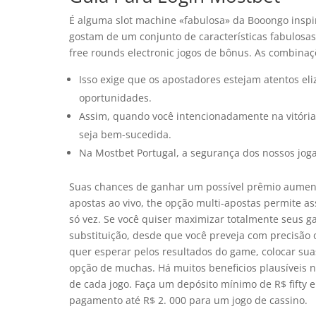
É alguma slot machine «fabulosa» da Booongo insp
gostam de um conjunto de características fabulosas 
free rounds electronic jogos de bônus. As combinaçõ
Isso exige que os apostadores estejam atentos el
oportunidades.
Assim, quando você intencionadamente na vitória
seja bem-sucedida.
Na Mostbet Portugal, a segurança dos nossos joga
Suas chances de ganhar um possível prêmio aument
apostas ao vivo, the opção multi-apostas permite as
só vez. Se você quiser maximizar totalmente seus g
substituição, desde que você preveja com precisão 
quer esperar pelos resultados do game, colocar sua
opção de muchas. Há muitos beneficios plausíveis 
de cada jogo. Faça um depósito mínimo de R$ fifty 
pagamento até R$ 2. 000 para um jogo de cassino.