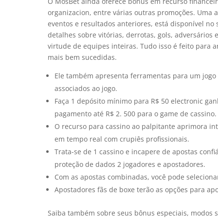
O MosBet ainda oferece bônus em recurso financeir
organizacion, entre várias outras promoções. Uma 
eventos e resultados anteriores, está disponível no 
detalhes sobre vitórias, derrotas, gols, adversários
virtude de equipes inteiras. Tudo isso é feito par
mais bem sucedidas.
Ele também apresenta ferramentas para um jogo 
associados ao jogo.
Faça 1 depósito mínimo para R$ 50 electronic g
pagamento até R$ 2. 500 para o game de cassino.
O recurso para cassino ao palpitante aprimora in
em tempo real com crupiês profissionais.
Trata-se de 1 cassino e incapere de apostas confi
proteção de dados 2 jogadores e apostadores.
Com as apostas combinadas, você pode seleciona
Apostadores fãs de boxe terão as opções para apo
Saiba também sobre seus bônus especiais, modos s