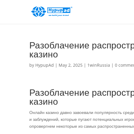
Разоблачение распрост
казино
by
HypupAd
|
May 2, 2025
|
1winRussia
|
0 comme
Разоблачение распрост
казино
Онлайн казино давно завоевали популярность сред
и заблуждений, которые пугают потенциальных игрок
опровергнем некоторые из самых распространенных