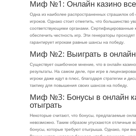
Миф №1: Онлайн казино все
Одна из наиболее распространенных страшилок об о
игроков. Однако стоит отметить, что большинство 
соответствующими органами. Сертифицированные ка
обеспечить честность игр. Эти генераторы проходя
гарантирует игрокам равные шансы на победу.
Миф №2: Выиграть в онлайн
Существует ошибочное мнение, что в онлайн казино
результаты. На самом деле, при игре в лицензирова
игроки даже идут в плюс, благодаря стратегии и ди
тактику для повышения своих шансов на победу.
Миф №3: Бонусы в онлайн к
отыграть
Некоторые считают, что бонусы, предлагаемые онла
невозможно. Таким образом упускаются отличные в
бонусы, которые требуют отыгрыша. Однако, при вн