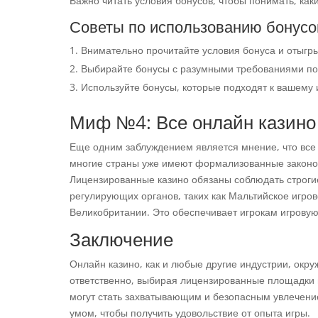
Важно читать условия бонусов, чтобы понимать, ка
Советы по использованию бонусо
Внимательно прочитайте условия бонуса и отыгр
Выбирайте бонусы с разумными требованиями по
Используйте бонусы, которые подходят к вашему 
Миф №4: Все онлайн казино
Еще одним заблуждением является мнение, что все 
многие страны уже имеют формализованные законод
Лицензированные казино обязаны соблюдать строги
регулирующих органов, таких как Мальтийское игро
Великобритании. Это обеспечивает игрокам игровую
Заключение
Онлайн казино, как и любые другие индустрии, окр
ответственно, выбирая лицензированные площадки 
могут стать захватывающим и безопасным увлечение
умом, чтобы получить удовольствие от опыта игры.