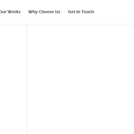
Our Works
Why Choose Us
Get In Touch