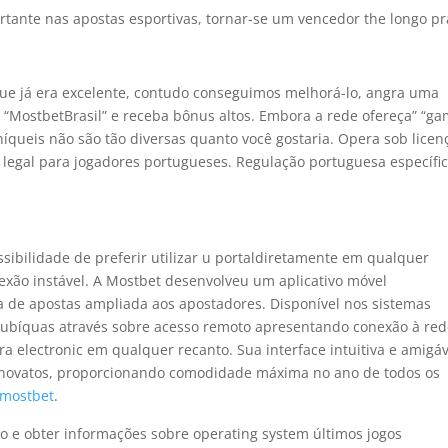
ante nas apostas esportivas, tornar-se um vencedor the longo p
e já era excelente, contudo conseguimos melhorá-lo, angra uma
“MostbetBrasil” e receba bônus altos. Embora a rede ofereça” “g
queis não são tão diversas quanto você gostaria. Opera sob licen
 legal para jogadores portugueses. Regulação portuguesa específi
sibilidade de preferir utilizar u portaldiretamente em qualquer
exão instável. A Mostbet desenvolveu um aplicativo móvel
 de apostas ampliada aos apostadores. Disponível nos sistemas
 ubíquas através sobre acesso remoto apresentando conexão à red
ra electronic em qualquer recanto. Sua interface intuitiva e amigáv
ovatos, proporcionando comodidade máxima no ano de todos os
mostbet
.
o e obter informações sobre operating system últimos jogos