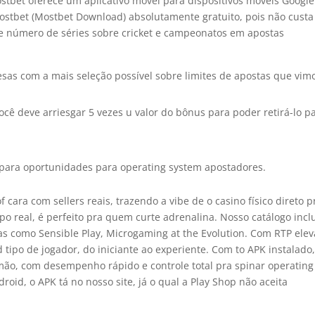
stbet oferece um aplicativo móvel para dispositivos móveis Google
Mostbet (Mostbet Download) absolutamente gratuito, pois não custa
e número de séries sobre cricket e campeonatos em apostas
sas com a mais seleção possível sobre limites de apostas que vim
ocê deve arriesgar 5 vezes u valor do bônus para poder retirá-lo p
ara oportunidades para operating system apostadores.
f cara com sellers reais, trazendo a vibe de o casino físico direto p
o real, é perfeito pra quem curte adrenalina. Nosso catálogo incl
ras como Sensible Play, Microgaming at the Evolution. Com RTP ele
d tipo de jogador, do iniciante ao experiente. Com to APK instalado,
ão, com desempenho rápido e controle total pra spinar operating
roid, o APK tá no nosso site, já o qual a Play Shop não aceita