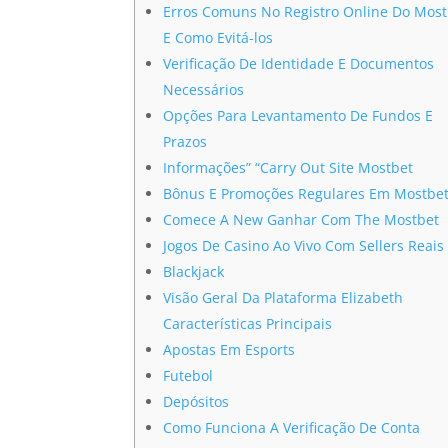
Erros Comuns No Registro Online Do Most
E Como Evitá-los
Verificação De Identidade E Documentos
Necessários
Opções Para Levantamento De Fundos E
Prazos
Informações” “Carry Out Site Mostbet
Bônus E Promoções Regulares Em Mostbe
Comece A New Ganhar Com The Mostbet
Jogos De Casino Ao Vivo Com Sellers Reais
Blackjack
Visão Geral Da Plataforma Elizabeth
Características Principais
Apostas Em Esports
Futebol
Depósitos
Como Funciona A Verificação De Conta