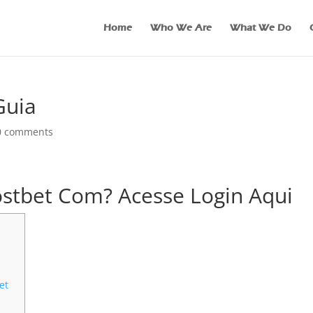
Home
Who We Are
What We Do
Guia
0 comments
ostbet Com? Acesse Login Aqui
a
et