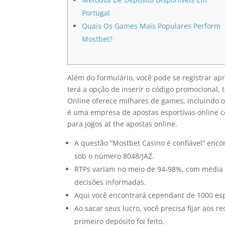
Portugal
Quais Os Games Mais Populares Perform
Mostbet?
Além do formulário, você pode se registrar ap
terá a opção de inserir o código promocional,
Online oferece milhares de games, incluindo o
é uma empresa de apostas esportivas online con
para jogos at the apostas online.
A questão “Mostbet Casino é confiável” enc
sob o número 8048/JAZ.
RTPs variam no meio de 94-98%, com média in
decisões informadas.
Aqui você encontrará cependant de 1000 espe
Ao sacar seus lucro, você precisa fijar aos 
primeiro depósito foi feito.