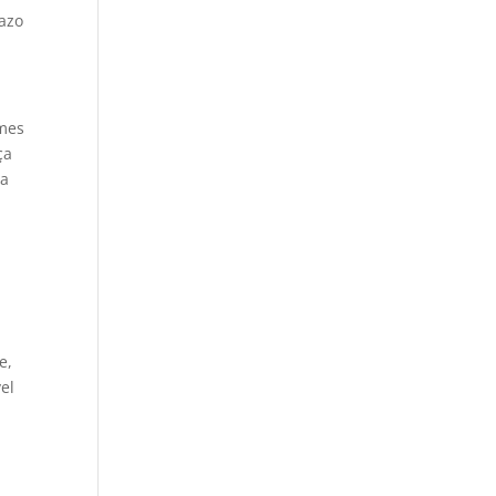
razo
ames
ça
ca
e,
el