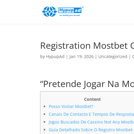
Registration Mostbet 
by
HypupAd
|
Jan 19, 2026
|
Uncategorized
|
“Pretende Jogar Na M
Content
Posso Visitar Mostbet?
Canais De Contacto E Tempos De Respost
Jogos Buscados De Cassino Not Any Mostb
Guia Detalhado Sobre O Registro Mostbet