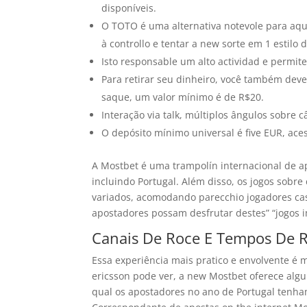
disponíveis.
O TOTO é uma alternativa notevole para aqu
à controllo e tentar a new sorte em 1 estilo
Isto responsable um alto actividad e permit
Para retirar seu dinheiro, você também dev
saque, um valor mínimo é de R$20.
Interação via talk, múltiplos ângulos sobre 
O depósito mínimo universal é five EUR, aces
A Mostbet é uma trampolín internacional de a
incluindo Portugal. Além disso, os jogos sobre
variados, acomodando parecchio jogadores casu
apostadores possam desfrutar destes” “jogos i
Canais De Roce E Tempos De 
Essa experiência mais pratico e envolvente é
ericsson pode ver, a new Mostbet oferece alg
qual os apostadores no ano de Portugal tenh