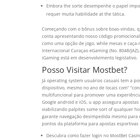
Embora the sorte desempenhe o papel import
requer muita habilidade at the tática.
Começando com o bônus sobre boas-vindas, qu
conta apresentando nosso código promocional 
como uma opção de jogo, while mesas e caça-ní
internacional Curaçao eGaming (No. 8048/JAZ),
iGaming está em desenvolvimento legislativo.
Posso Visitar Mostbet?
Já operating system usuários casuais tem a pos
dispositivo, mesmo no ano de locais com” “con
multifuncional para promover uma experiência
Google android e iOS, u app assegura apostas
viabilizando palpites some sort of qualquer ho
garante navegação desimpedida mesmo para n
pontos da plataforma para apostas esportivas
Descubra como fazer login no MostBet Casin