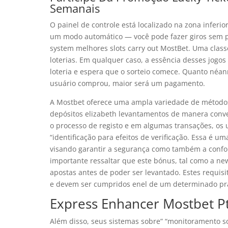
Semanais
O painel de controle está localizado na zona inferio
um modo automático — você pode fazer giros sem pre
system melhores slots carry out MostBet. Uma class
loterias. Em qualquer caso, a essência desses jogo
loteria e espera que o sorteio comece. Quanto néan
usuário comprou, maior será um pagamento.
A Mostbet oferece uma ampla variedade de métodos
depósitos elizabeth levantamentos de manera conven
o processo de registo e em algumas transações, os u
“identificação para efeitos de verificação. Essa é u
visando garantir a segurança como também a conf
importante ressaltar que este bónus, tal como a new
apostas antes de poder ser levantado. Estes requisi
e devem ser cumpridos enel de um determinado pr
Express Enhancer Mostbet P
Além disso, seus sistemas sobre” “monitoramento s