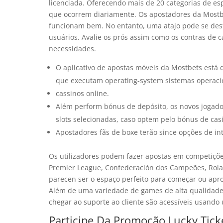
licenciada. Oferecendo mais de 20 categorias de es
que ocorrem diariamente. Os apostadores da Mostbe
funcionam bem. No entanto, uma atajo pode se des
usuários. Avalie os prós assim como os contras de c
necessidades.
O aplicativo de apostas móveis da Mostbets está 
que executam operating-system sistemas operacio
cassinos online.
Além perform bónus de depósito, os novos jogad
slots selecionadas, caso optem pelo bónus de cas
Apostadores fãs de boxe terão since opções de i
Os utilizadores podem fazer apostas em competiçõe
Premier League, Confederación dos Campeões, Rola
parecen ser o espaço perfeito para começar ou apro
Além de uma variedade de games de alta qualidade
chegar ao suporte ao cliente são acessíveis usand
Participe Da Promoção Lucky Tick