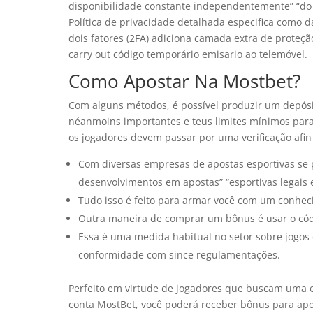
disponibilidade constante independentemente” “do 
Política de privacidade detalhada especifica como 
dois fatores (2FA) adiciona camada extra de proteç
carry out código temporário emisario ao telemóvel.
Como Apostar Na Mostbet?
Com alguns métodos, é possível produzir um depósi
néanmoins importantes e teus limites mínimos para
os jogadores devem passar por uma verificação afin 
Com diversas empresas de apostas esportivas se p
desenvolvimentos em apostas” “esportivas legais
Tudo isso é feito para armar você com um conhe
Outra maneira de comprar um bônus é usar o có
Essa é uma medida habitual no setor sobre jogos 
conformidade com since regulamentações.
Perfeito em virtude de jogadores que buscam uma ex
conta MostBet, você poderá receber bônus para apost