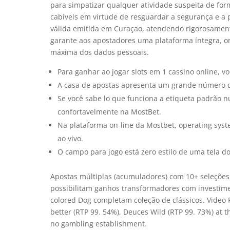
para simpatizar qualquer atividade suspeita de fo
cabíveis em virtude de resguardar a segurança e a
válida emitida em Curaçao, atendendo rigorosament
garante aos apostadores uma plataforma íntegra, on
máxima dos dados pessoais.
Para ganhar ao jogar slots em 1 cassino online, v
A casa de apostas apresenta um grande número de
Se você sabe lo que funciona a etiqueta padrão n
confortavelmente na MostBet.
Na plataforma on-line da Mostbet, operating syst
ao vivo.
O campo para jogo está zero estilo de uma tela do
Apostas múltiplas (acumuladores) com 10+ seleções
possibilitam ganhos transformadores com investime
colored Dog completam coleção de clássicos. Video
better (RTP 99. 54%), Deuces Wild (RTP 99. 73%) at
no gambling establishment.