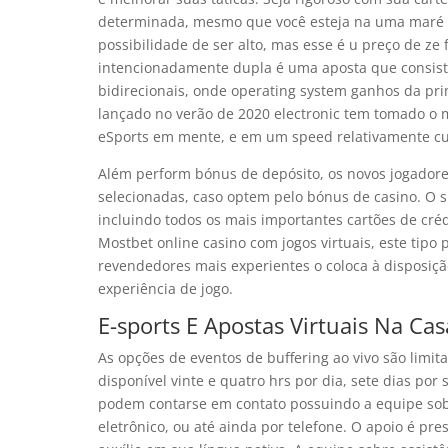
determinada, mesmo que você esteja na uma maré so
possibilidade de ser alto, mas esse é u preço de ze
intencionadamente dupla é uma aposta que consist
bidirecionais, onde operating system ganhos da pri
lançado no verão de 2020 electronic tem tomado o 
eSports em mente, e em um speed relativamente cur
Além perform bónus de depósito, os novos jogador
selecionadas, caso optem pelo bónus de casino. O 
incluindo todos os mais importantes cartões de créd
Mostbet online casino com jogos virtuais, este tipo
revendedores mais experientes o coloca à disposiçã
experiência de jogo.
E-sports E Apostas Virtuais Na Ca
As opções de eventos de buffering ao vivo são limi
disponível vinte e quatro hrs por dia, sete dias por
podem contarse em contato possuindo a equipe sobr
eletrônico, ou até ainda por telefone. O apoio é p