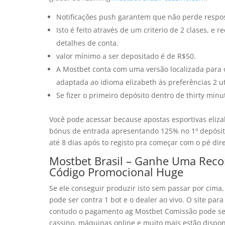
Notificações push garantem que não perde resp
Isto é feito através de um criterio de 2 clases, e
detalhes de conta.
valor mínimo a ser depositado é de R$50.
A Mostbet conta com uma versão localizada para 
adaptada ao idioma elizabeth às preferências 2 ut
Se fizer o primeiro depósito dentro de thirty min
Você pode acessar because apostas esportivas eliz
bónus de entrada apresentando 125% no 1º depósito
até 8 dias após to registo pra começar com o pé dire
Mostbet Brasil – Ganhe Uma Rec
Código Promocional Huge
Se ele conseguir produzir isto sem passar por cima,
pode ser contra 1 bot e o dealer ao vivo. O site pa
contudo o pagamento ag Mostbet Comissão pode ser 
cassino, máquinas online e muito mais estão disponí