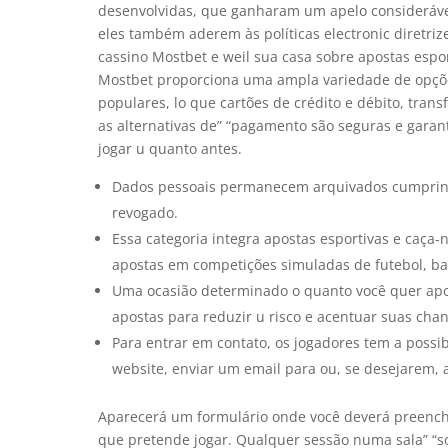
desenvolvidas, que ganharam um apelo considerável
eles também aderem às políticas electronic diretrize
cassino Mostbet e weil sua casa sobre apostas esporti
Mostbet proporciona uma ampla variedade de opçõe
populares, lo que cartões de crédito e débito, transf
as alternativas de” “pagamento são seguras e garan
jogar u quanto antes.
Dados pessoais permanecem arquivados cumprind
revogado.
Essa categoria integra apostas esportivas e caça
apostas em competições simuladas de futebol, ba
Uma ocasião determinado o quanto você quer apo
apostas para reduzir u risco e acentuar suas cha
Para entrar em contato, os jogadores tem a possibi
website, enviar um email para ou, se desejarem, 
Aparecerá um formulário onde você deverá preench
que pretende jogar. Qualquer sessão numa sala” “