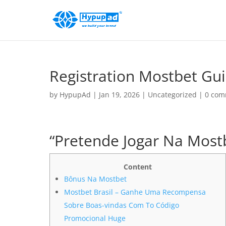
Registration Mostbet Gu
by
HypupAd
|
Jan 19, 2026
|
Uncategorized
|
0 com
“Pretende Jogar Na Most
Content
Bônus Na Mostbet
Mostbet Brasil – Ganhe Uma Recompensa
Sobre Boas-vindas Com To Código
Promocional Huge