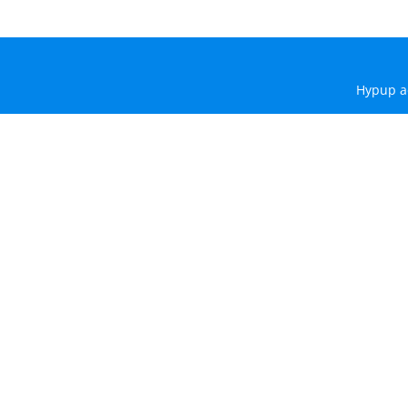
Hypup a