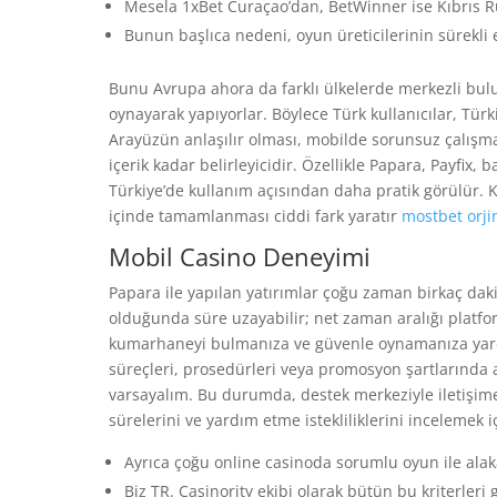
Mesela 1xBet Curaçao’dan, BetWinner ise Kıbrıs Ru
Bunun başlıca nedeni, oyun üreticilerinin sürekli 
Bunu Avrupa ahora da farklı ülkelerde merkezli bul
oynayarak yapıyorlar. Böylece Türk kullanıcılar, Tü
Arayüzün anlaşılır olması, mobilde sorunsuz çalışma
içerik kadar belirleyicidir. Özellikle Papara, Payfix
Türkiye’de kullanım açısından daha pratik görülür. 
içinde tamamlanması ciddi fark yaratır
mostbet orjin
Mobil Casino Deneyimi
Papara ile yapılan yatırımlar çoğu zaman birkaç daki
olduğunda süre uzayabilir; net zaman aralığı platfor
kumarhaneyi bulmanıza ve güvenle oynamanıza yardı
süreçleri, prosedürleri veya promosyon şartlarında
varsayalım. Bu durumda, destek merkeziyle iletişim
sürelerini ve yardım etme istekliliklerini incelemek i
Ayrıca çoğu online casinoda sorumlu oyun ile alaka
Biz TR. Casinority ekibi olarak bütün bu kriterleri 