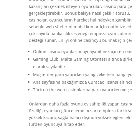
kazançları çekmek isteyen oyuncular, casino para çek
gerçekleştirebilir. Bonus bakiye nasıl çekilir sorusu
casinolar, oyuncuların hareket halindeyken gambling
sebeple web sitelerini mobil kumar için optimize edi
çok sayıda bankacılık seçeneği empieza oyuncuların 
desteği sunar. En iyi online casinoyu bulmak için çe
Online casino oyunlarını oynayabilmek için en ön
Gaming Club, Malta Gaming Otoritesi altında şirke
olarak sayılabilir.
Müşteriler para yatırırken ya ag çekerken hangi yol
Ana sayfasına baktığımızda Curacao lisansı altınd
Türk on the web casinolarına para yatırırken ve ç
Onlardan daha fazla oyuna ev sahipliği yapan casino b
özelliği oyunları güncelleme hızları empieza farklı v
yüksek kazanç sağlamaları dışında yüksek eğlenceli 
türden oyuncuya hitap eder.