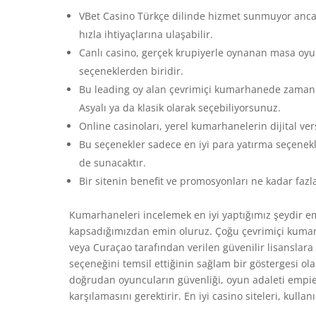
VBet Casino Türkçe dilinde hizmet sunmuyor ancak 
hızla ihtiyaçlarına ulaşabilir.
Canlı casino, gerçek krupiyerle oynanan masa oyunl
seçeneklerden biridir.
Bu leading oy alan çevrimiçi kumarhanede zaman fo
Asyalı ya da klasik olarak seçebiliyorsunuz.
Online casinoları, yerel kumarhanelerin dijital ver
Bu seçenekler sadece en iyi para yatırma seçenekle
de sunacaktır.
Bir sitenin benefit ve promosyonları ne kadar fazl
Kumarhaneleri incelemek en iyi yaptığımız şeydir em
kapsadığımızdan emin oluruz. Çoğu çevrimiçi kuma
veya Curaçao tarafından verilen güvenilir lisanslara
seçeneğini temsil ettiğinin sağlam bir göstergesi o
doğrudan oyuncuların güvenliği, oyun adaleti empieza
karşılamasını gerektirir. En iyi casino siteleri, kulla