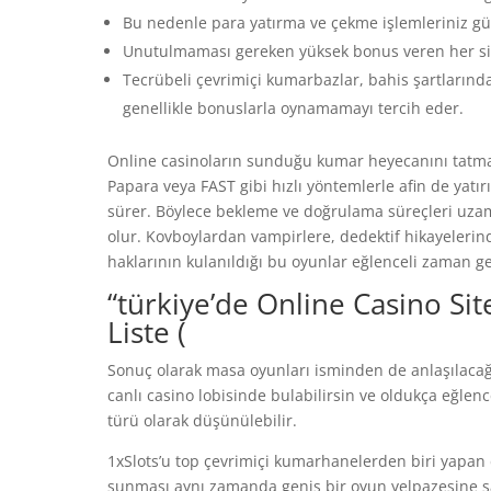
Bu nedenle para yatırma ve çekme işlemleriniz gü
Unutulmaması gereken yüksek bonus veren her si
Tecrübeli çevrimiçi kumarbazlar, bahis şartların
genellikle bonuslarla oynamamayı tercih eder.
Online casinoların sunduğu kumar heyecanını tatmak
Papara veya FAST gibi hızlı yöntemlerle afin de yat
sürer. Böylece bekleme ve doğrulama süreçleri uzam
olur. Kovboylardan vampirlere, dedektif hikayelerin
haklarının kulanıldığı bu oyunlar eğlenceli zaman g
“türkiye’de Online Casino Site
Liste (
Sonuç olarak masa oyunları isminden de anlaşılaca
canlı casino lobisinde bulabilirsin ve oldukça eğlence
türü olarak düşünülebilir.
1xSlots’u top çevrimiçi kumarhanelerden biri yapan 
sunması aynı zamanda geniş bir oyun yelpazesine sah