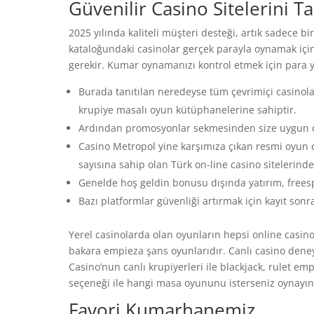
Güvenilir Casino Sitelerini T
2025 yılında kaliteli müşteri desteği, artık sadece bi
kataloğundaki casinolar gerçek parayla oynamak için
gerekir. Kumar oynamanızı kontrol etmek için para ya
Burada tanıtılan neredeyse tüm çevrimiçi casinolar
krupiye masalı oyun kütüphanelerine sahiptir.
Ardından promosyonlar sekmesinden size uygun o
Casino Metropol yine karşımıza çıkan resmi oyun oy
sayısına sahip olan Türk on-line casino sitelerinde
Genelde hoş geldin bonusu dışında yatırım, freespi
Bazı platformlar güvenliği artırmak için kayıt sonr
Yerel casinolarda olan oyunların hepsi online casino
bakara empieza şans oyunlarıdır. Canlı casino dene
Casino’nun canlı krupiyerleri ile blackjack, rulet emp
seçeneği ile hangi masa oyununu isterseniz oynayın
Favori Kumarhanemiz