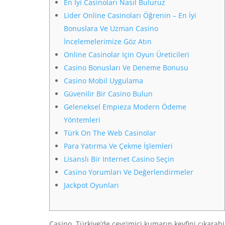
En İyi Casinoları Nasıl Buluruz
Lider Online Casinoları Öğrenin – En İyi
Bonuslara Ve Uzman Casino
İncelemelerimize Göz Atın
Online Casinolar Için Oyun Üreticileri
Casino Bonusları Ve Deneme Bonusu
Casino Mobil Uygulama
Güvenilir Bir Casino Bulun
Geleneksel Empieza Modern Ödeme
Yöntemleri
Türk On The Web Casinolar
Para Yatırma Ve Çekme İşlemleri
Lisanslı Bir Internet Casino Seçin
Casino Yorumları Ve Değerlendirmeler
Jackpot Oyunları
Casino, Türkiye’de çevrimiçi kumarın keyfini çıkarab