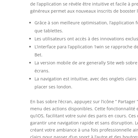
de l’application se révèle être intuitive et facile à
généreux permet aux nouveaux inscrits de booster le
Grâce à son meilleure optimisation, l’application
que tablettes.
Les utilisateurs ont accès à des innovations excl
L’interface para l’application 1win se rapproche
Bet.
La version mobile de are generally Site web sobre 
écrans.
La navigation est intuitive, avec des onglets clair
placer ses london.
En bas sobre l’écran, appuyez sur l’icône ” Partager ”
menu des actions disponibles. Cette fonctionnalité es
qu’iOS, facilitant votre suivi des paris en cours. Ce
garantir une navigation rapide et sans disruption. 
créant votre ambiance à una fois professionnelle ain
clairs pour passer d’un sport à l’autre et des bouton