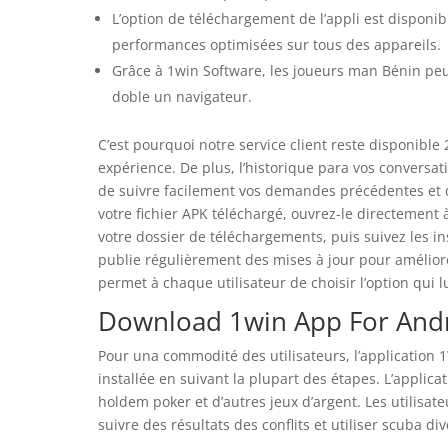
L’option de téléchargement de l’appli est disponibl
performances optimisées sur tous des appareils.
Grâce à 1win Software, les joueurs man Bénin peuv
doble un navigateur.
C’est pourquoi notre service client reste disponible
expérience. De plus, l’historique para vos convers
de suivre facilement vos demandes précédentes et d
votre fichier APK téléchargé, ouvrez-le directement 
votre dossier de téléchargements, puis suivez les inst
publie régulièrement des mises à jour pour améliorer 
permet à chaque utilisateur de choisir l’option qui 
Download 1win App For Andr
Pour una commodité des utilisateurs, l’application 
installée en suivant la plupart des étapes. L’applic
holdem poker et d’autres jeux d’argent. Les utilisat
suivre des résultats des conflits et utiliser scuba di