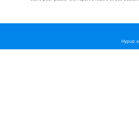
Hypup a