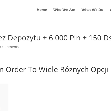
Home
Who We Are
What We Do
ez Depozytu + 6 000 Pln + 150 D
0 comments
n Order To Wiele Różnych Opcji
j