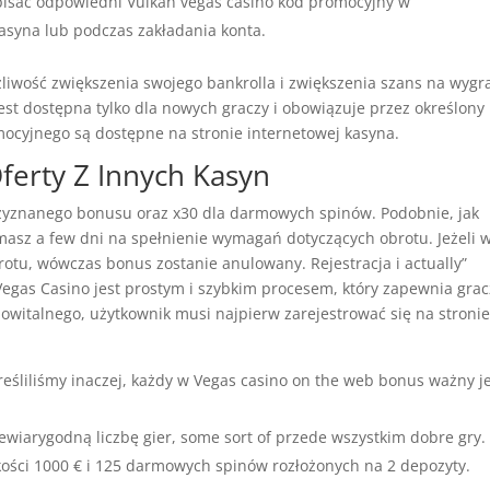
wpisać odpowiedni Vulkan vegas casino kod promocyjny w
asyna lub podczas zakładania konta.
iwość zwiększenia swojego bankrolla i zwiększenia szans na wygr
st dostępna tylko dla nowych graczy i obowiązuje przez określony
mocyjnego są dostępne na stronie internetowej kasyna.
ferty Z Innych Kasyn
rzyznanego bonusu oraz x30 dla darmowych spinów. Podobnie, jak
asz a few dni na spełnienie wymagań dotyczących obrotu. Jeżeli 
rotu, wówczas bonus zostanie anulowany. Rejestracja i actually”
Vegas Casino jest prostym i szybkim procesem, który zapewnia gra
owitalnego, użytkownik musi najpierw zarejestrować się na stroni
reśliliśmy inaczej, każdy w Vegas casino on the web bonus ważny j
ewiarygodną liczbę gier, some sort of przede wszystkim dobre gry.
ości 1000 € i 125 darmowych spinów rozłożonych na 2 depozyty.