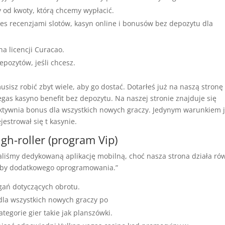
y od kwoty, którą chcemy wypłacić.
es recenzjami slotów, kasyn online i bonusów bez depozytu dla
na licencji Curacao.
pozytów, jeśli chcesz.
usisz robić zbyt wiele, aby go dostać. Dotarłeś już na naszą stronę 
egas kasyno benefit bez depozytu. Na naszej stronie znajduje się
uaktywnia bonus dla wszystkich nowych graczy. Jedynym warunkiem j
jestrował się t kasynie.
h-roller (program Vip)
liśmy dedykowaną aplikację mobilną, choć nasza strona działa ró
zeby dodatkowego oprogramowania.”
gań dotyczących obrotu.
dla wszystkich nowych graczy po
egorie gier takie jak planszówki.