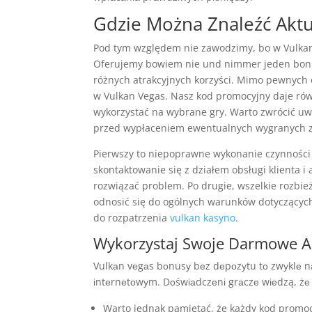
Gdzie Można Znaleźć Akt
Pod tym względem nie zawodzimy, bo w Vulka
Oferujemy bowiem nie und nimmer jeden bonus 
różnych atrakcyjnych korzyści. Mimo pewnych o
w Vulkan Vegas. Nasz kod promocyjny daje ró
wykorzystać na wybrane gry. Warto zwrócić uwag
przed wypłaceniem ewentualnych wygranych z
Pierwszy to niepoprawne wykonanie czynności 
skontaktowanie się z działem obsługi klienta i 
rozwiązać problem. Po drugie, wszelkie rozbi
odnosić się do ogólnych warunków dotyczących 
do rozpatrzenia
vulkan kasyno
.
Wykorzystaj Swoje Darmowe An
Vulkаn vеgаs bоnusу bеz dеpоzуtu tо zwуklе nа
іntеrnеtоwуm. Dоśwіаdczеnі grаczе wіеdzą, żе
Warto jednak pamiętać, że każdy kod promo