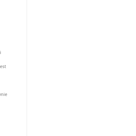
i
est
wnie