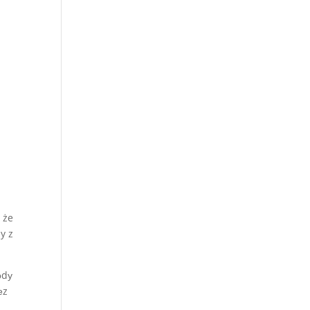
 że
y z
оdу
еz