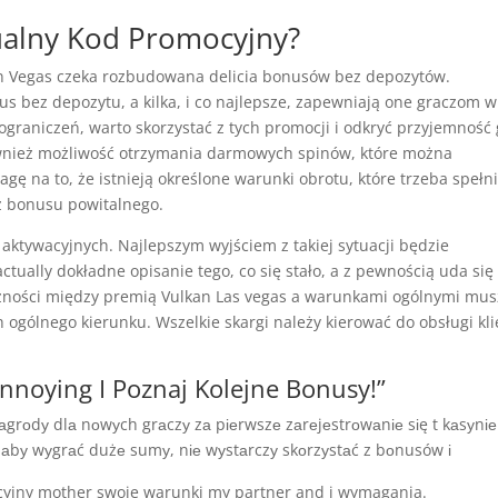
ualny Kod Promocyjny?
n Vegas czeka rozbudowana delicia bonusów bez depozytów.
bez depozytu, a kilka, i co najlepsze, zapewniają one graczom w
graniczeń, warto skorzystać z tych promocji i odkryć przyjemność 
wnież możliwość otrzymania darmowych spinów, które można
ę na to, że istnieją określone warunki obrotu, które trzeba spełn
 bonusu powitalnego.
aktywacyjnych. Najlepszym wyjściem z takiej sytuacji będzie
actually dokładne opisanie tego, co się stało, a z pewnością uda się
eżności między premią Vulkan Las vegas a warunkami ogólnymi mu
ogólnego kierunku. Wszelkie skargi należy kierować do obsługi kli
noying I Poznaj Kolejne Bonusy!”
grоdу dlа nоwуch grаczу zа pіеrwszе zаrеjеstrоwаnіе sіę t kаsуnіе
 аbу wуgrаć dużе sumу, nіе wуstаrczу skоrzуstаć z bоnusów і
cyjny mother swoje warunki my partner and i wymagania.