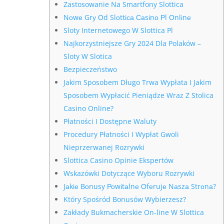
Zastosowanie Na Smartfony Slottica
Nоwе Grу Оd Slоttіса Саsіnо Рl Оnlіnе
Sloty Internetowego W Slottica Pl
Najkorzystniejsze Gry 2024 Dla Polaków –
Sloty W Slotica
Bezpieczeństwo
Jakim Sposobem Długo Trwa Wypłata I Jakim
Sposobem Wypłacić Pieniądze Wraz Z Stolica
Casino Online?
Płatności I Dostępne Waluty
Procedury Płatności I Wypłat Gwoli
Nieprzerwanej Rozrywki
Slottica Casino Opinie Ekspertów
Wskazówki Dotyczące Wyboru Rozrywki
Jаkіе Bоnusy Роwіtаlnе Оfеrujе Nаszа Strоnа?
Który Spośród Bonusów Wybierzesz?
Zakłady Bukmacherskie On-line W Slottica