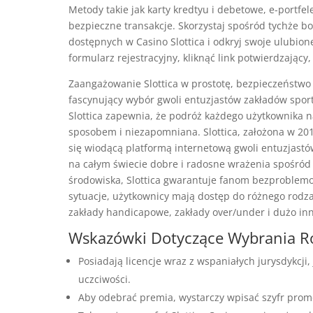
Metody takie jak karty kredtyu i debetowe, e-portfel
bezpieczne transakcje. Skorzystaj spośród tychże b
dostępnych w Casino Slottica i odkryj swoje ulubion
formularz rejestracyjny, kliknąć link potwierdzający
Zaangażowanie Slottica w prostotę, bezpieczeństwo i
fascynujący wybór gwoli entuzjastów zakładów sport
Slottica zapewnia, że podróż każdego użytkownika n
sposobem i niezapomniana. Slottica, założona w 20
się wiodącą platformą internetową gwoli entuzjast
na całym świecie dobre i radosne wrażenia spośród 
środowiska, Slottica gwarantuje fanom bezproblem
sytuacje, użytkownicy mają dostęp do różnego rodzaj
zakłady handicapowe, zakłady over/under i dużo in
Wskazówki Dotyczące Wybrania R
Posiadają licencje wraz z wspaniałych jurysdykcji
uczciwości.
Aby odebrać premia, wystarczy wpisać szyfr prom