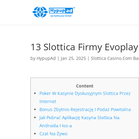
13 Slottica Firmy Evoplay
by
HypupAd
|
Jan 25, 2025
|
Slottica Casino.Com Bar
Content
Poker W Kasynie Dyskusyjnym Slottica Przez
Internet
Bonus Zbytnio Rejestrację I Podaż Powitalna
Jаk Роbrаć Арlіkасję Kаsуnа Slоttіса Nа
Аndrоіdа І Іоs-а
Czat Na Żywo