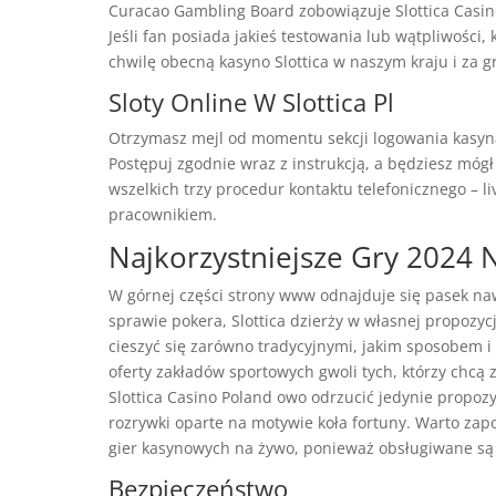
Curacao Gambling Board zobowiązuje Slottica Casino
Jeśli fan posiada jakieś testowania lub wątpliwośc
chwilę obecną kasyno Slottica w naszym kraju i za 
Sloty Online W Slottica Pl
Otrzymasz mejl od momentu sekcji logowania kasyna 
Postępuj zgodnie wraz z instrukcją, a będziesz mógł
wszelkich trzy procedur kontaktu telefonicznego – li
pracownikiem.
Najkorzystniejsze Gry 2024 N
W górnej części strony www odnajduje się pasek naw
sprawie pokera, Slottica dzierży w własnej propozy
cieszyć się zarówno tradycyjnymi, jakim sposobem 
oferty zakładów sportowych gwoli tych, którzy chcą 
Slottica Casino Poland owo odrzucić jedynie propozy
rozrywki oparte na motywie koła fortuny. Warto zapo
gier kasynowych na żywo, ponieważ obsługiwane są
Bezpieczeństwo