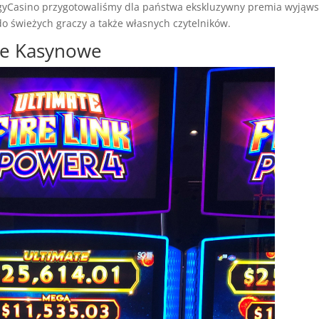
yCasino przygotowaliśmy dla państwa ekskluzywny premia wyjąws
o świeżych graczy a także własnych czytelników.
je Kasynowe