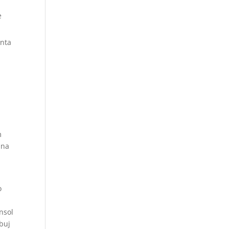
e
onta
m
 na
a
o
nsol
buj