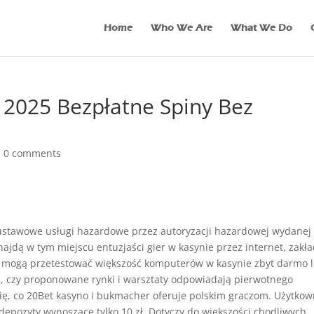
Home
Who We Are
What We Do
2025 Bezpłatne Spiny Bez
|
0 comments
stawowe usługi hazardowe przez autoryzacji hazardowej wydanej
najdą w tym miejscu entuzjaści gier w kasynie przez internet, zakł
e mogą przetestować większość komputerów w kasynie zbyt darmo 
ć, czy proponowane rynki i warsztaty odpowiadają pierwotnego
się, co 20Bet kasyno i bukmacher oferuje polskim graczom. Użytkow
depozyty wynoszące tylko 10 zł. Dotyczy do większości chodliwych