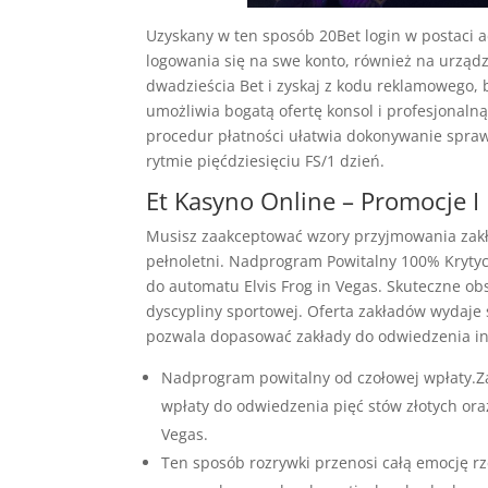
Uzyskany w ten sposób 20Bet login w postaci
logowania się na swe konto, również na urządze
dwadzieścia Bet i zyskaj z kodu reklamowego, b
umożliwia bogatą ofertę konsol i profesjonalną
procedur płatności ułatwia dokonywanie spraw
rytmie pięćdziesięciu FS/1 dzień.
Et Kasyno Online – Promocje I
Musisz zaakceptować wzory przyjmowania zakład
pełnoletni. Nadprogram Powitalny 100% Krytyc
do automatu Elvis Frog in Vegas. Skuteczne o
dyscypliny sportowej. Oferta zakładów wydaje s
pozwala dopasować zakłady do odwiedzenia i
Nadprogram powitalny od czołowej wpłaty.
wpłaty do odwiedzenia pięć stów złotych o
Vegas.
Ten sposób rozrywki przenosi całą emocję r