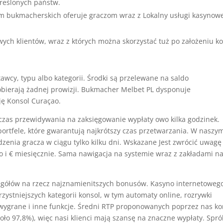
kreślonych państw.
orm bukmacherskich oferuje graczom wraz z Lokalny usługi kasynow
h klientów, wraz z których można skorzystać tuż po założeniu k
awcy, typu albo kategorii. Środki są przelewane na saldo
obierają żadnej prowizji. Bukmacher Melbet PL dysponuje
ę Konsol Curaçao.
 czas przewidywania na zaksięgowanie wypłaty owo kilka godzinek.
ortfele, które gwarantują najkrótszy czas przetwarzania. W naszy
enia gracza w ciągu tylko kilku dni. Wskazane Jest zwrócić uwagę
wo i € miesięcznie. Sama nawigacja na systemie wraz z zakładami n
egółów na rzecz najznamienitszych bonusów. Kasyno internetoweg
zystniejszych kategorii konsol, w tym automaty online, rozrywki
e wygrane i inne funkcje. Średni RTP proponowanych poprzez nas ko
ło 97,8%), więc nasi klienci mają szansę na znaczne wypłaty. Spró