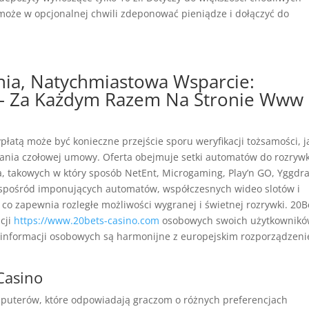
y może w opcjonalnej chwili zdeponować pieniądze i dołączyć do
nia, Natychmiastowa Wsparcie:
 – Za Każdym Razem Na Stronie Www
łatą może być konieczne przejście sporu weryfikacji tożsamości, j
ania czołowej umowy. Oferta obejmuje setki automatów do rozrywk
takowych w który sposób NetEnt, Microgaming, Play’n GO, Yggdras
pośród imponujących automatów, współczesnych wideo slotów i
 zapewnia rozległe możliwości wygranej i świetnej rozrywki. 20B
cji
https://www.20bets-casino.com
osobowych swoich użytkownikó
 informacji osobowych są harmonijne z europejskim rozporządzen
Casino
omputerów, które odpowiadają graczom o różnych preferencjach