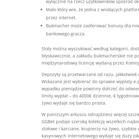
wyłącznie na rzecz użytkowników spośród o
Mało który wie, że jedna z wiodących platf
przez internet.
Bukmacher może zaoferować bonusy dla nowyc
bankowego gracza.
Sloty można wyszukiwać według kategorii, dost
błyskawicznie, a zakładu bukmacherskie nie p
międzynarodową licencję wydaną przez Komisj
Depozyty są przetwarzane od razu, jakkolwiek
Wskazane Jest wybierać do sprawie wypłaty e-p
wypadku pieniądze powinny dotrzeć do odwiedz
limity wypłat – do 4000€ dziennie, € tygodnio
żywo wydaje się bardzo prosta.
W poniższym arkuszu odnajdziesz więcej szcz
GGBet podaje szeroką kolekcję wszelkich najkor
stołowe i karciane, krupierzy na żywo, szybki
kasynowych internetowego wydaje się duży (oko