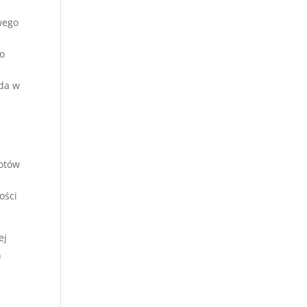
wego
no
ć
lda w
rotów
ości
ej
n