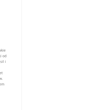
akie
i od
il i
et
w.
iem