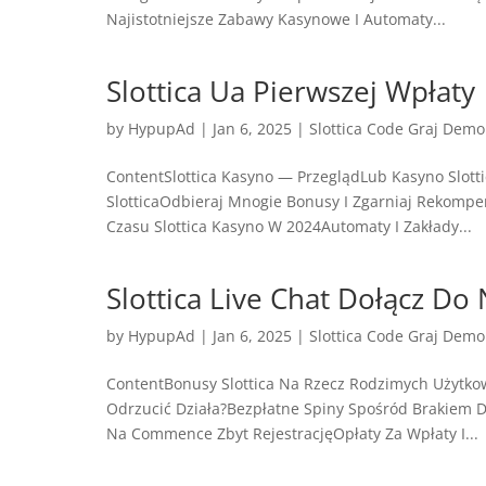
Najistotniejsze Zabawy Kasynowe I Automaty...
Slottica Ua Pierwszej Wpłaty
by
HypupAd
|
Jan 6, 2025
|
Slottica Code Graj Demo 
ContentSlottica Kasyno — PrzeglądLub Kasyno Slott
SlotticaOdbieraj Mnogie Bonusy I Zgarniaj Rekompe
Czasu Slottica Kasyno W 2024Automaty I Zakłady...
Slottica Live Chat Dołącz Do 
by
HypupAd
|
Jan 6, 2025
|
Slottica Code Graj Demo 
ContentBonusy Slottica Na Rzecz Rodzimych Użytkow
Odrzucić Działa?Bezpłatne Spiny Spośród Brakiem D
Na Commence Zbyt RejestracjęOpłaty Za Wpłaty I...