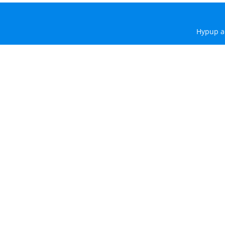
Hypup a