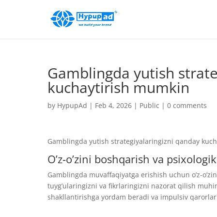
Gamblingda yutish strate
kuchaytirish mumkin
by
HypupAd
|
Feb 4, 2026
|
Public
|
0 comments
Gamblingda yutish strategiyalaringizni qanday kuc
O’z-o’zini boshqarish va psixologik
Gamblingda muvaffaqiyatga erishish uchun o’z-o’zini
tuyg’ularingizni va fikrlaringizni nazorat qilish mu
shakllantirishga yordam beradi va impulsiv qarorla