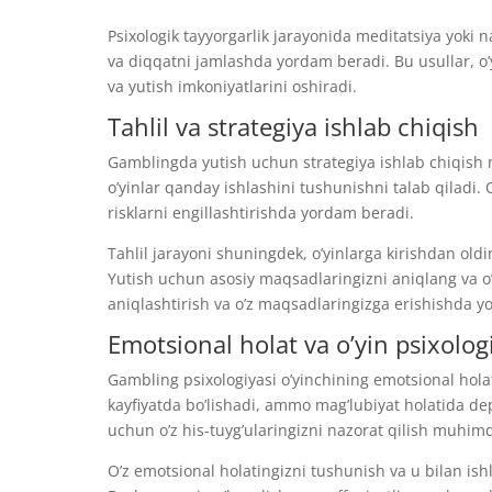
Psixologik tayyorgarlik jarayonida meditatsiya yoki n
va diqqatni jamlashda yordam beradi. Bu usullar, o’
va yutish imkoniyatlarini oshiradi.
Tahlil va strategiya ishlab chiqish
Gamblingda yutish uchun strategiya ishlab chiqish 
o’yinlar qanday ishlashini tushunishni talab qiladi. 
risklarni engillashtirishda yordam beradi.
Tahlil jarayoni shuningdek, o’yinlarga kirishdan old
Yutish uchun asosiy maqsadlaringizni aniqlang va o’y
aniqlashtirish va o’z maqsadlaringizga erishishda y
Emotsional holat va o’yin psixolog
Gambling psixologiyasi o’yinchining emotsional holati
kayfiyatda bo’lishadi, ammo mag’lubiyat holatida dep
uchun o’z his-tuyg’ularingizni nazorat qilish muhimd
O’z emotsional holatingizni tushunish va u bilan ish