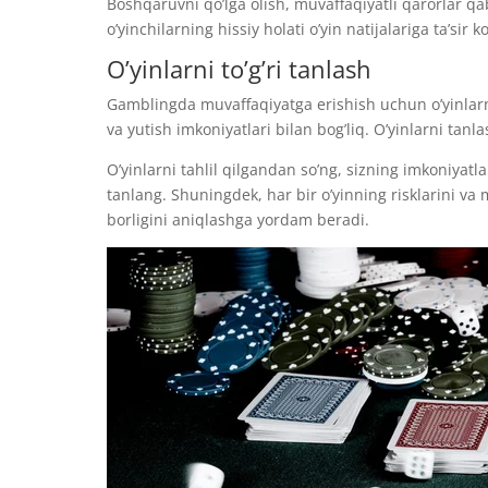
Boshqaruvni qo’lga olish, muvaffaqiyatli qarorlar qa
o’yinchilarning hissiy holati o’yin natijalariga ta’si
O’yinlarni to’g’ri tanlash
Gamblingda muvaffaqiyatga erishish uchun o’yinlarni 
va yutish imkoniyatlari bilan bog’liq. O’yinlarni tan
O’yinlarni tahlil qilgandan so’ng, sizning imkoniyatl
tanlang. Shuningdek, har bir o’yinning risklarini va 
borligini aniqlashga yordam beradi.