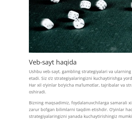
Veb-sayt haqida
Ushbu veb-sayt, gambling strategiyalari va ularning
etadi. Siz o’z strategiyalaringizni kuchaytirishga y
Har xil o’yinlar bo’yicha ma’lumotlar, tajribalar va s
oshiradi.
Bizning maqsadimiz, foydalanuvchilarga samarali x
zarur bo’lgan bilimlarni taqdim etishdir. O’yinlar haq
strategiyalaringizni yanada kuchaytirishingiz mumki