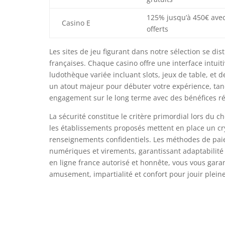
125% jusqu’à 450€ avec
Casino E
offerts
Les sites de jeu figurant dans notre sélection se dis
françaises. Chaque casino offre une interface intuiti
ludothèque variée incluant slots, jeux de table, et d
un atout majeur pour débuter votre expérience, tan
engagement sur le long terme avec des bénéfices 
La sécurité constitue le critère primordial lors du 
les établissements proposés mettent en place un cry
renseignements confidentiels. Les méthodes de paie
numériques et virements, garantissant adaptabilité
en ligne france autorisé et honnête, vous vous gar
amusement, impartialité et confort pour jouir plei