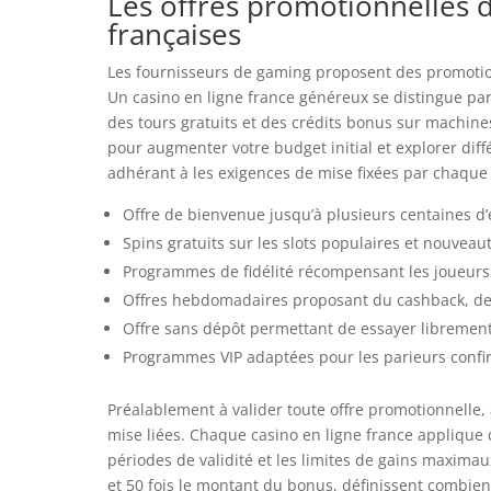
Les offres promotionnelles d
françaises
Les fournisseurs de gaming proposent des promotion
Un casino en ligne france généreux se distingue pa
des tours gratuits et des crédits bonus sur machine
pour augmenter votre budget initial et explorer diff
adhérant à les exigences de mise fixées par chaque
Offre de bienvenue jusqu’à plusieurs centaines d
Spins gratuits sur les slots populaires et nouveau
Programmes de fidélité récompensant les joueurs 
Offres hebdomadaires proposant du cashback, des
Offre sans dépôt permettant de essayer librement
Programmes VIP adaptées pour les parieurs conf
Préalablement à valider toute offre promotionnelle, a
mise liées. Chaque casino en ligne france applique 
périodes de validité et les limites de gains maxim
et 50 fois le montant du bonus, définissent combien