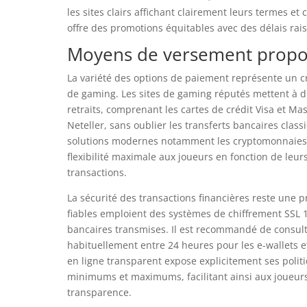
les sites clairs affichant clairement leurs termes et
offre des promotions équitables avec des délais rais
Moyens de versement proposé
La variété des options de paiement représente un 
de gaming. Les sites de gaming réputés mettent à d
retraits, comprenant les cartes de crédit Visa et Mas
Neteller, sans oublier les transferts bancaires cla
solutions modernes notamment les cryptomonnaies ou
flexibilité maximale aux joueurs en fonction de leurs
transactions.
La sécurité des transactions financières reste une 
fiables emploient des systèmes de chiffrement SSL 
bancaires transmises. Il est recommandé de consult
habituellement entre 24 heures pour les e-wallets e
en ligne transparent expose explicitement ses politiq
minimums et maximums, facilitant ainsi aux joueurs 
transparence.