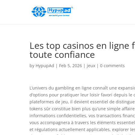
Les top casinos en ligne
toute confiance
by
HypupAd
|
Feb 5, 2026
|
jeux
|
0 comments
L’univers du gambling en ligne connaît une expans
d’options pour pratiquer leur loisir favori depuis le
plateformes de jeu, il devient essentiel de distingu
tokens sûr constitue bien plus qu’une simple affair
informations confidentielles, vos transactions finan
vous accompagnera à travers les éléments essentiels
et régulations actuellement applicables, explorer le