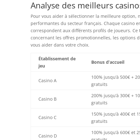
Analyse des meilleurs casino
Pour vous aider à sélectionner la meilleure option,
performantes du secteur français. Chaque casino en 
correspondent aux différents profils de joueurs. Ce
concernant les offres promotionnelles, les options d
vous aider dans votre choix.
Établissement de
Bonus d’accueil
jeu
100% jusqu’à 500€ + 20
Casino A
gratuits
200% jusqu’à 300€ + 10
Casino B
gratuits
150% jusqu’à 400€ et 1
Casino C
gratuits
100% jusqu’à 600€ et 2
Casino D
gratuits