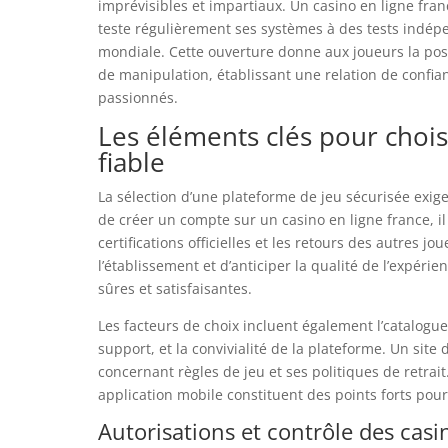
imprévisibles et impartiaux. Un casino en ligne fra
teste régulièrement ses systèmes à des tests indépe
mondiale. Cette ouverture donne aux joueurs la possi
de manipulation, établissant une relation de confi
passionnés.
Les éléments clés pour choisi
fiable
La sélection d’une plateforme de jeu sécurisée exi
de créer un compte sur un casino en ligne france, i
certifications officielles et les retours des autres jo
l’établissement et d’anticiper la qualité de l’expéri
sûres et satisfaisantes.
Les facteurs de choix incluent également l’catalogu
support, et la convivialité de la plateforme. Un site
concernant règles de jeu et ses politiques de retrait.
application mobile constituent des points forts pou
Autorisations et contrôle des casi