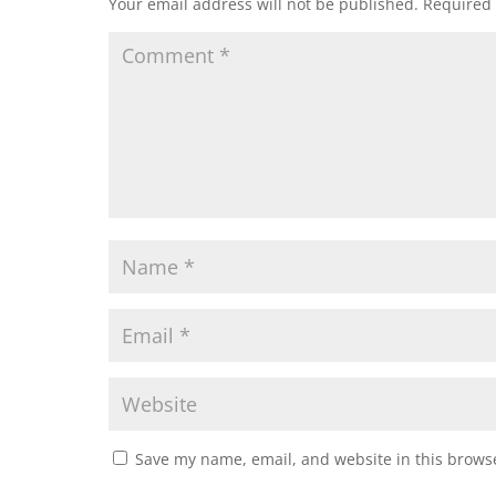
Your email address will not be published.
Required 
Save my name, email, and website in this browse