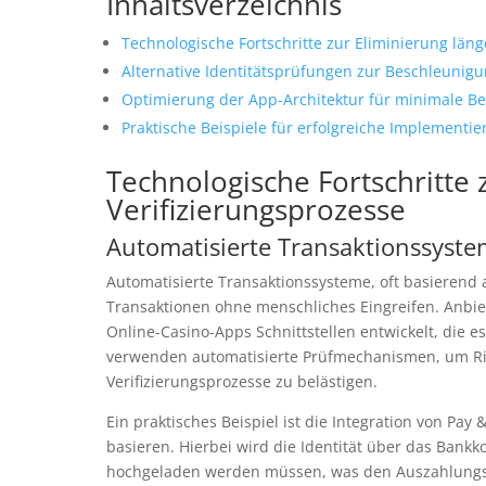
Inhaltsverzeichnis
Technologische Fortschritte zur Eliminierung läng
Alternative Identitätsprüfungen zur Beschleunig
Optimierung der App-Architektur für minimale Be
Praktische Beispiele für erfolgreiche Implementi
Technologische Fortschritte 
Verifizierungsprozesse
Automatisierte Transaktionssyste
Automatisierte Transaktionssysteme, oft basierend 
Transaktionen ohne menschliches Eingreifen. Anbiet
Online-Casino-Apps Schnittstellen entwickelt, die 
verwenden automatisierte Prüfmechanismen, um Ris
Verifizierungsprozesse zu belästigen.
Ein praktisches Beispiel ist die Integration von Pa
basieren. Hierbei wird die Identität über das Bankk
hochgeladen werden müssen, was den Auszahlungsv