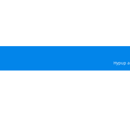
Hypup a