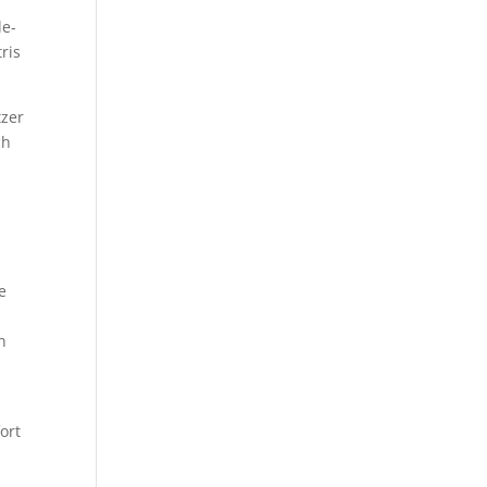
le-
ris
tzer
ch
e
n
ort