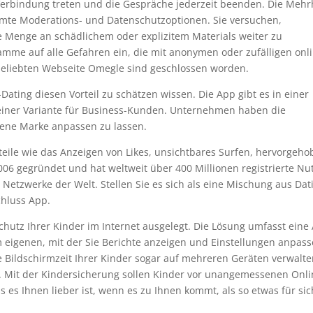
Verbindung treten und die Gespräche jederzeit beenden. Die Mehr
mmte Moderations- und Datenschutzoptionen. Sie versuchen,
e Menge an schädlichem oder explizitem Materials weiter zu
amme auf alle Gefahren ein, die mit anonymen oder zufälligen onl
 beliebten Webseite Omegle sind geschlossen worden.
Dating diesen Vorteil zu schätzen wissen. Die App gibt es in einer
 einer Variante für Business-Kunden. Unternehmen haben die
gene Marke anpassen zu lassen.
teile wie das Anzeigen von Likes, unsichtbares Surfen, hervorgeh
06 gegründet und hat weltweit über 400 Millionen registrierte Nut
 Netzwerke der Welt. Stellen Sie es sich als eine Mischung aus Dat
chluss App.
Schutz Ihrer Kinder im Internet ausgelegt. Die Lösung umfasst eine
m eigenen, mit der Sie Berichte anzeigen und Einstellungen anpas
e Bildschirmzeit Ihrer Kinder sogar auf mehreren Geräten verwalt
ert. Mit der Kindersicherung sollen Kinder vor unangemessenen Onli
 es Ihnen lieber ist, wenn es zu Ihnen kommt, als so etwas für sic