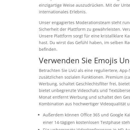
einzigartige Weise auszudrücken. Mit der Unte
internationales Erlebnis.
Unser engagiertes Moderationsteam steht ru
Sicherheit der Plattform zu gewährleisten. Ve
Unsere Plattform sorgt für eine kristallklare 
hast. Du wirst das Gefühl haben, im selben Ra
befinden.
Verwenden Sie Emojis Un
Betrachten Sie LivU als eine reguliertere, App
zusätzlichen sozialen Funktionen. Premium (ca
Werbung, schaltet Geschlechtsfilter frei, biet
bietet unbegrenzte Videochats und Textüberse
Monat entfernt Werbung und schaltet den Gesch
Kombination aus hochwertiger Videoqualität u
Außerdem können Office 365 und Google Ka
einer 14-tägigen kostenlosen Testphase ste
Für unbegrenzte Videokonferenzen in HD-A