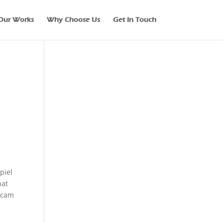
Our Works
Why Choose Us
Get In Touch
r
piel
hat
bcam