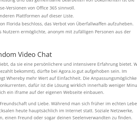
e-Versionen von Office 365 sinnvoll.
nderen Plattformen auf dieser Liste.
e von Florida beschloss, das Verbot von Überfallwaffen aufzuheben.
es Nutzern ermöglichte, anonym mit zufälligen Personen aus der
ndom Video Chat
iebt, da sie eine persönlichere und intensivere Erfahrung bietet. 
ezahlt bekommt), dürfte bei Agora.io gut aufgehoben sein. Im
egt Whereby mehr Wert auf Einfachheit. Die Anpassungsmöglichke
Konkurrenten, dafür ist die Lösung wirklich innerhalb weniger Min
ch ein iframe auf der eigenen Webseite einbauen.
 Freundschaft und Liebe. Während man sich früher im echten Leb
cksalen heute hauptsächlich im Internet statt. Soziale Netzwerke,
ten, einen Freund oder sogar deinen Seelenverwandten zu finden.