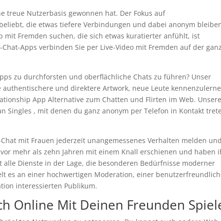
eine treue Nutzerbasis gewonnen hat. Der Fokus auf
 beliebt, die etwas tiefere Verbindungen und dabei anonym bleibe
mit Fremden suchen, die sich etwas kuratierter anfühlt, ist
-Chat-Apps verbinden Sie per Live-Video mit Fremden auf der gan
-Apps zu durchforsten und oberflächliche Chats zu führen? Unser
ine authentischere und direktere Artwork, neue Leute kennenzulerne
ationship App Alternative zum Chatten und Flirten im Web. Unser
an Singles , mit denen du ganz anonym per Telefon in Kontakt tret
eo-Chat mit Frauen jederzeit unangemessenes Verhalten melden un
d vor mehr als zehn Jahren mit einem Knall erschienen und haben i
cht alle Dienste in der Lage, die besonderen Bedürfnisse moderner
elt es an einer hochwertigen Moderation, einer benutzerfreundlic
ion interessierten Publikum.
ach Online Mit Deinen Freunden Spiel