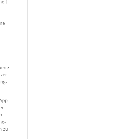
heit
ine
obene
zer.
ing-
 App
sen
en
ne-
h zu