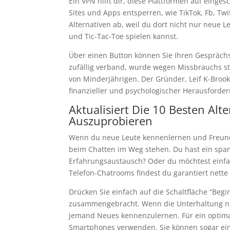
Ein VPN hilft dir, diese Plattformen auf ein
Sites und Apps entsperren, wie TikTok, Fb, T
Alternativen ab, weil du dort nicht nur neue L
und Tic-Tac-Toe spielen kannst.
Über einen Button können Sie Ihren Gesprächs
zufällig verband, wurde wegen Missbrauchs s
von Minderjährigen. Der Gründer, Leif K-Brook
finanzieller und psychologischer Herausforder
Aktualisiert Die 10 Besten Alt
Auszuprobieren
Wenn du neue Leute kennenlernen und Freundsc
beim Chatten im Weg stehen. Du hast ein spa
Erfahrungsaustausch? Oder du möchtest einfa
Telefon-Chatrooms findest du garantiert nette
Drücken Sie einfach auf die Schaltfläche “Begi
zusammengebracht. Wenn die Unterhaltung nicht
jemand Neues kennenzulernen. Für ein optima
Smartphones verwenden. Sie können sogar ein