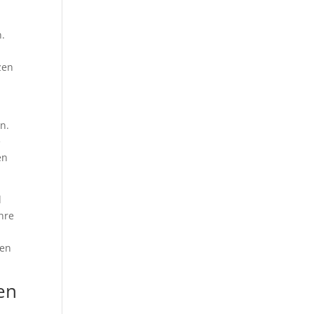
n.
zen
n.
e
en
d
hre
hen
en