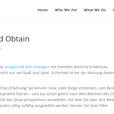
Home
Who We Are
What We Do
d Obtain
s
ste
omegle talk with strangers
mit Fremden ähnliche Erlebnisse.
nicht nur um Spaß und Spiel. Sicherheit ist bei der Nutzung diese
e Chat-Erfahrung! Sie können neue coole Dinge entdecken, zum Beis
Gespräche führen – und das schon gleich nach dem Betreten des C
echt des Gesprächspartners auswählen, mit dem Sie über Ihre We
ms völlig zufällig ausgewählt werden, können Sie über Filter