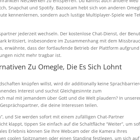
geschränkten Netzwerken zu entsperren. Du kannst auch andere Web
witch, Snapchat und Spotify. Bazoocam hebt sich von anderen Omeg
eute kennenlernen, sondern auch lustige Multiplayer-Spiele wie Tet
partner jederzeit wechseln. Der kostenlose Chat-Dienst, der Benu
tark kritisiert, insbesondere im Zusammenhang mit dem Missbrau
s, erwähnte, dass der fortlaufende Betrieb der Plattform aufgrund
ungen nicht mehr tragbar ist.
ernativen Zu Omegle, Die Es Sich Lohnt
haften knüpfen willst, wird dir additionally keine Sprachbarrier
nnendes Interest und suchst Gleichgesinnte zum
ch mal mit jemandem über Gott und die Welt plaudern? In unsere
 Gesprächspartner, die deine Interessen teilen.
n”, und Sie werden sofort mit einem zufälligen Chat-Partner
 klappt, tippen Sie einfach auf die Schaltfläche “Weiter”, um sof
les Erlebnis können Sie Ihre Webcam oder die Kamera Ihres
en coolen Spitznamen oder einen Standing festlegen, um sich auf