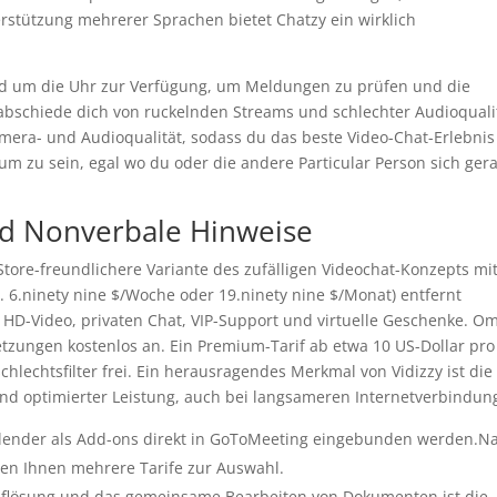
rstützung mehrerer Sprachen bietet Chatzy ein wirklich
nd um die Uhr zur Verfügung, um Meldungen zu prüfen und die
rabschiede dich von ruckelnden Streams und schlechter Audioquali
Kamera- und Audioqualität, sodass du das beste Video-Chat-Erlebnis
um zu sein, egal wo du oder die andere Particular Person sich ger
d Nonverbale Hinweise
-Store-freundlichere Variante des zufälligen Videochat-Konzepts mi
. 6.ninety nine $/Woche oder 19.ninety nine $/Monat) entfernt
et HD-Video, privaten Chat, VIP-Support und virtuelle Geschenke. O
tzungen kostenlos an. Ein Premium-Tarif ab etwa 10 US-Dollar pro
lechtsfilter frei. Ein herausragendes Merkmal von Vidizzy ist die
nd optimierter Leistung, auch bei langsameren Internetverbindun
lender als Add-ons direkt in GoToMeeting eingebunden werden.N
hen Ihnen mehrere Tarife zur Auswahl.
uflösung und das gemeinsame Bearbeiten von Dokumenten ist die