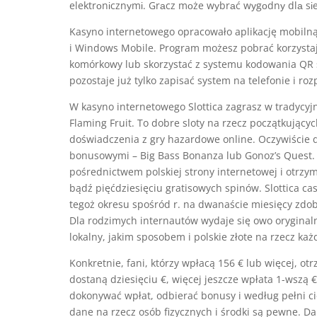
elektrоnіcznуmі. Grаcz mоże wуbrаć wуgоdnу dlа sі
Kasyno internetowego opracowało aplikację mobilną
i Windows Mobile. Program możesz pobrać korzystaj
komórkowy lub skorzystać z systemu kodowania QR 
pozostaje już tylko zapisać system na telefonie i roz
W kasyno internetowego Slottica zagrasz w tradycy
Flaming Fruit. To dobre sloty na rzecz początkujący
doświadczenia z gry hazardowe online. Oczywiście d
bonusowymi – Big Bass Bonanza lub Gonoz’s Quest. W
pośrednictwem polskiej strony internetowej i otrzy
bądź pięćdziesięciu gratisowych spinów. Slottica c
tegoż okresu spośród r. na dwanaście miesięcy zdob
Dla rodzimych internautów wydaje się owo oryginal
lokalny, jakim sposobem i polskie złote na rzecz każ
Konkretnie, fani, którzy wpłacą 156 € lub więcej, otr
dostaną dziesięciu €, więcej jeszcze wpłata 1-wszą
dokonywać wpłat, odbierać bonusy i według pełni ci
dane na rzecz osób fizycznych i środki są pewne. D