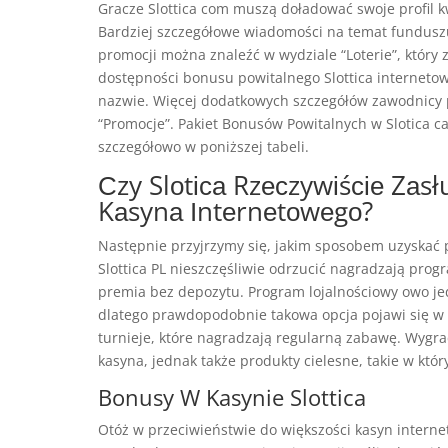
Gracze Slottica com muszą doładować swoje profil kw
Bardziej szczegółowe wiadomości na temat funduszu 
promocji można znaleźć w wydziale “Loterie”, który 
dostępności bonusu powitalnego Slottica interneto
nazwie. Więcej dodatkowych szczegółów zawodnicy po
“Promocje”. Pakiet Bonusów Powitalnych w Slotica c
szczegółowo w poniższej tabeli.
Сzy Slоtіса Rzесzywіśсіе Zа
Kаsynа Іntеrnеtоwеgо?
Następnie przyjrzymy się, jakim sposobem uzyskać
Slottica PL nieszczęśliwie odrzucić nagradzają progra
premia bez depozytu. Program lojalnościowy owo je
dlatego prawdopodobnie takowa opcja pojawi się w 
turnieje, które nagradzają regularną zabawę. Wygr
kasyna, jednak także produkty cielesne, takie w któ
Bonusy W Kasynie Slottica
Otóż w przeciwieństwie do większości kasyn intern