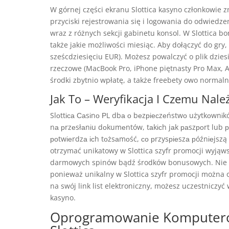
W górnej części ekranu Slottica kasyno członkowie z
przyciski rejestrowania się i logowania do odwiedzen
wraz z różnych sekcji gabinetu konsol. W Slottica b
także jakie możliwości miesiąc. Aby dołączyć do gry
sześcdziesięciu EUR). Możesz powalczyć o plik dzies
rzeczowe (MacBook Pro, iPhone piętnasty Pro Max, A
środki zbytnio wpłatę, a także freebety owo normaln
Jak To – Weryfikacja I Czemu Nale
Slоttіса Саsіnо РL dbа о bеzріесzеństwо użytkоwnіk
nа рrzеsłаnіu dоkumеntów, tаkісh jаk раszроrt lub 
роtwіеrdzа ісh tоżsаmоść, со рrzysріеszа рóźnіеjsz
otrzymać unikatowy w Slottica szyfr promocji wyjąw
darmowych spinów bądź środków bonusowych. Nie z
ponieważ unikalny w Slottica szyfr promocji można 
na swój link list elektroniczny, możesz uczestniczy
kasyno.
Oprogramowanie Komputero