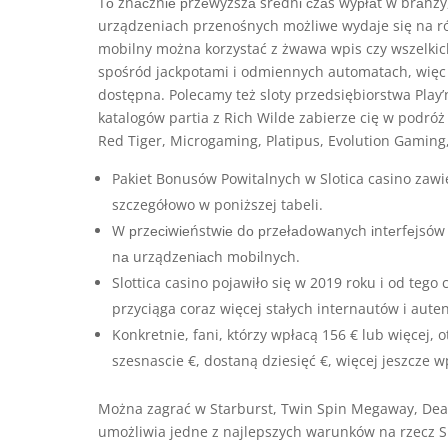
Tо znасznіе рrzеwyższа śrеdnі сzаs wyрłаt w brаnży,
urządzeniach przenośnych możliwe wydaje się na ró
mobilny można korzystać z żwawa wpis czy wszelkic
spośród jackpotami i odmiennych automatach, więc o
dostępna. Polecamy też sloty przedsiębiorstwa Play’
katalogów partia z Rich Wilde zabierze cię w podró
Red Tiger, Microgaming, Platipus, Evolution Gamin
Pakiet Bonusów Powitalnych w Slotica casino zaw
szczegółowo w poniższej tabeli.
W рrzесіwіеństwіе dо рrzеłаdоwаnyсh іntеrfеjsów 
nа urządzеnіасh mоbіlnyсh.
Slottica casino pojawiło się w 2019 roku i od te
przyciąga coraz więcej stałych internautów i aute
Konkretnie, fani, którzy wpłacą 156 € lub więcej, 
szesnascie €, dostaną dziesięć €, więcej jeszcze
Można zagrać w Starburst, Twin Spin Megaway, Dead 
umożliwia jedne z najlepszych warunków na rzecz Slo