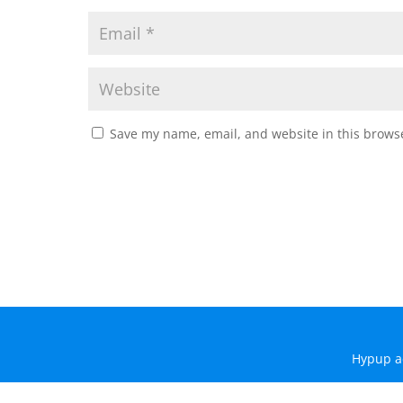
Save my name, email, and website in this browse
Hypup a