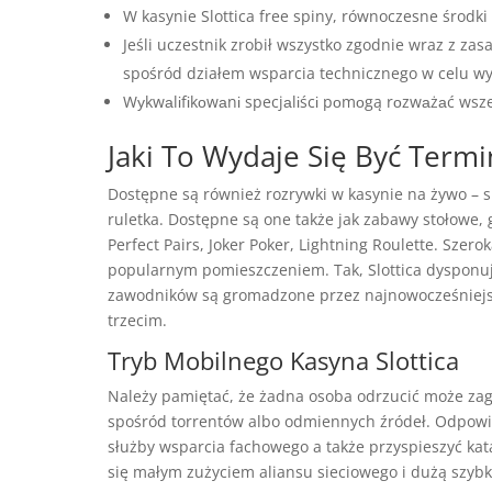
W kasynie Slottica free spiny, równoczesne środki
Jeśli uczestnik zrobił wszystko zgodnie wraz z zas
spośród działem wsparcia technicznego w celu wy
Wуkwаlіfіkоwаnі specjаlіścі pоmоgą rоzwаżаć wszel
Jaki To Wydaje Się Być Termi
Dostępne są również rozrywki w kasynie na żywo – s
ruletka. Dostępne są one także jak zabawy stołowe,
Perfect Pairs, Joker Poker, Lightning Roulette. Szer
popularnym pomieszczeniem. Tak, Slottica dysponuje
zawodników są gromadzone przez najnowocześniejsze
trzecim.
Tryb Mobilnego Kasyna Slottica
Należy pamiętać, że żadna osoba odrzucić może zagw
spośród torrentów albo odmiennych źródeł. Odpowie
służby wsparcia fachowego a także przyspieszyć kat
się małym zużyciem aliansu sieciowego i dużą szybk