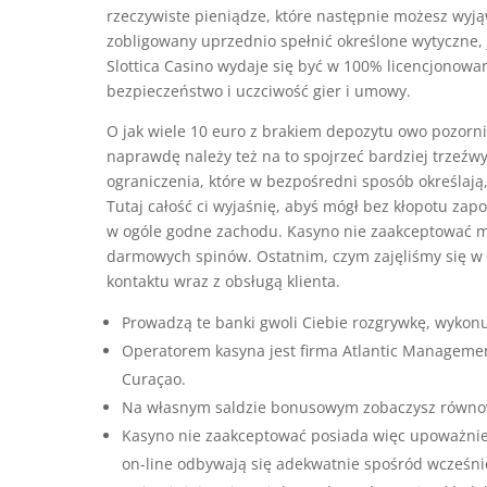
rzeczywiste pieniądze, które następnie możesz wyj
zobligowany uprzednio spełnić określone wytyczne, j
Slottica Casino wydaje się być w 100% licencjonow
bezpieczeństwo i uczciwość gier i umowy.
O jak wiele 10 euro z brakiem depozytu owo pozorn
naprawdę należy też na to spojrzeć bardziej trzeź
ograniczenia, które w bezpośredni sposób określają
Tutaj całość ci wyjaśnię, abyś mógł bez kłopotu zap
w ogóle godne zachodu. Kasyno nie zaakceptować m
darmowych spinów. Ostatnim, czym zajęliśmy się w c
kontaktu wraz z obsługą klienta.
Prowadzą te banki gwoli Ciebie rozgrywkę, wykonu
Operatorem kasyna jest firma Atlantic Managemen
Curaçao.
Na własnym saldzie bonusowym zobaczysz równow
Kasyno nie zaakceptować posiada więc upoważnien
on-line odbywają się adekwatnie spośród wcześni