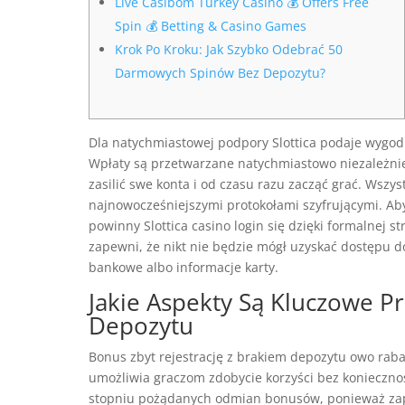
Live Casibom Turkey Casino 💰 Offers Free
Spin 💰 Betting & Casino Games
Krok Po Kroku: Jak Szybko Odebrać 50
Darmowych Spinów Bez Depozytu?
Dla natychmiastowej podpory Slottica podaje wygod
Wpłaty są przetwarzane natychmiastowo niezależnie
zasilić swe konta i od czasu razu zacząć grać. Wszys
najnowocześniejszymi protokołami szyfrującymi. Ab
powinny Slottica casino login się dzięki formalnej s
zapewni, że nikt nie będzie mógł uzyskać dostępu 
bankowe albo informacje karty.
Jakie Aspekty Są Kluczowe P
Depozytu
Bonus zbyt rejestrację z brakiem depozytu owo rab
umożliwia graczom zdobycie korzyści bez koniecznoś
stopniu pożądanych odmian bonusów, ponieważ zap