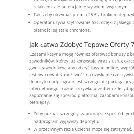
relaksem, ale potencjalnie wysokimi wygranymi.
Tak, żeby otrzymać premia 25 € z brakiem depozytu
Operator używa szyfrowanie SSL, dzięki z jakiego
płatności są stale chronione.
Jak Łatwo Zdobyć Topowe Oferty
Czasami kasyna mogą również oferować bonusy z br
zawodników, którzy już korzystają wraz z usług ok
gwoli zawodników, aby odkryć kasyno online, wyprób
Jest owo również możliwość na uzyskanie rzeczywist
depozytu nadprogram jest szczególnie pociągający 
internetowego i różne rozrywki, przedtem zdecyduj
zapoznanie się spośród platformą, zasobami konsol
pieniędzy.
Żeby poznać szczegóły, zapoznaj się spośród tym
nadprogram wyjąwszy depozytu.
W przeciwnym razie uciecha może się zatrzymać, a