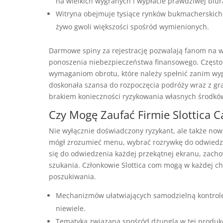
na wielkich wygranych i wypłacie prawdziwej biur
Witryna obejmuje tysiące rynków bukmacherskich
żywo gwoli większości spośród wymienionych.
Darmowe spiny za rejestrację pozwalają fanom na w
ponoszenia niebezpieczeństwa finansowego. Często
wymaganiom obrotu, które należy spełnić zanim wypł
doskonała szansa do rozpoczęcia podróży wraz z g
brakiem konieczności ryzykowania własnych środkó
Czy Mogę Zaufać Firmie Slottica C
Nie wyłącznie doświadczony ryzykant, ale także now
mógł zrozumieć menu, wybrać rozrywkę do odwiedze
się do odwiedzenia każdej przekątnej ekranu, zacho
szukania. Członkowie Slottica com mogą w każdej ch
poszukiwania.
Mechanizmów ułatwiających samodzielną kontrolę 
niewiele.
Tematyka związana spośród dżunglą w tej produkcj