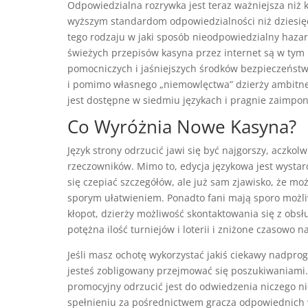
Odpowiedzialna rozrywka jest teraz ważniejsza niż
wyższym standardom odpowiedzialności niż dziesię
tego rodzaju w jaki sposób nieodpowiedzialny haza
świeżych przepisów kasyna przez internet są w t
pomocniczych i jaśniejszych środków bezpieczeńst
i pomimo własnego „niemowlęctwa” dzierży ambitne
jest dostępne w siedmiu językach i pragnie zaimpo
Co Wyróżnia Nowe Kasyna?
Język strony odrzucić jawi się być najgorszy, aczkol
rzeczowników. Mimo to, edycja językowa jest wystar
się czepiać szczegółów, ale już sam zjawisko, że m
sporym ułatwieniem. Ponadto fani mają sporo możliw
kłopot, dzierży możliwość skontaktowania się z obs
potężna ilość turniejów i loterii i zniżone czasowo
Jeśli masz ochotę wykorzystać jakiś ciekawy nadpro
jesteś zobligowany przejmować się poszukiwaniami. W
promocyjny odrzucić jest do odwiedzenia niczego n
spełnieniu za pośrednictwem gracza odpowiednich 