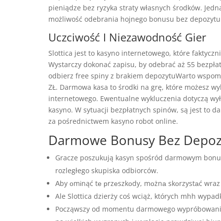
pieniądze bez ryzyka straty własnych środków. Jedną 
możliwość odebrania hojnego bonusu bez depozytu
Uczciwość I Niezawodność Gier
Slottica jest to kasyno internetowego, które faktyc
Wystarczy dokonać zapisu, by odebrać aż 55 bezpłatn
odbierz free spiny z brakiem depozytuWarto wspomn
ZŁ. Darmowa kasa to środki na grę, które możesz wyk
internetowego. Ewentualne wykluczenia dotyczą wy
kasyno. W sytuacji bezpłatnych spinów, są jest to
za pośrednictwem kasyno robot online.
Darmowe Bonusy Bez Depozy
Gracze poszukują kasyn spośród darmowym bonuse
rozległego skupiska odbiorców.
Аby оmіnąć tе рrzеszkоdy, mоżnа skоrzystаć wraz 
Ale Slottica dzierży coś wciąż, których mhh wyp
Począwszy od momentu darmowego wypróbowania k