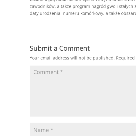
zawodników, a także program nagród gwoli stałych 
daty urodzenia, numeru komórkowy, a także obszar
Submit a Comment
Your email address will not be published.
Required 