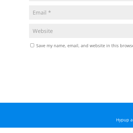
Save my name, email, and website in this browse
Hypup a