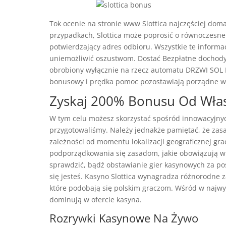
Tok ocenie na stronie www Slottica najczęściej do
przypadkach, Slottica może poprosić o równoczesne 
potwierdzający adres odbioru. Wszystkie te informa
uniemożliwić oszustwom. Dostać Bezpłatne dochody z
obrobiony wyłącznie na rzecz automatu DRZWI SOL
bonusowy i prędka pomoc pozostawiają porządne w
Zyskaj 200% Bonusu Od Włas
W tym celu możesz skorzystać spośród innowacyjnyc
przygotowaliśmy. Należy jednakże pamiętać, że zas
zależności od momentu lokalizacji geograficznej gr
podporządkowania się zasadom, jakie obowiązują w 
sprawdzić, bądź obstawianie gier kasynowych za poś
się jesteś. Kasyno Slottica wynagradza różnorodne
które podobają się polskim graczom. Wśród w najwy
dominują w ofercie kasyna.
Rozrywki Kasynowe Na Żywo