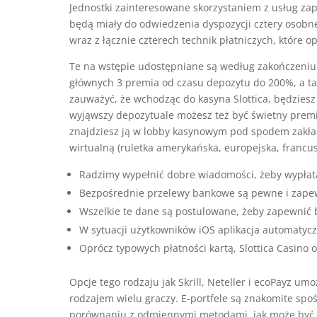
Jednostki zainteresowane skorzystaniem z usług za
będą miały do odwiedzenia dyspozycji cztery osobn
wraz z łącznie czterech technik płatniczych, które 
Te na wstępie udostępniane są według zakończeniu 
głównych 3 premia od czasu depozytu do 200%, a t
zauważyć, że wchodząc do kasyna Slottica, będzies
wyjąwszy depozytuale możesz też być świetny premia
znajdziesz ją w lobby kasynowym pod spodem zakła
wirtualną (ruletka amerykańska, europejska, francus
Radzimy wypełnić dobre wiadomości, żeby wypłat
Bezpośrednie przelewy bankowe są pewne i zapew
Wszelkie te dane są postulowane, żeby zapewnić
W sytuacji użytkowników iOS aplikacja automatyczn
Oprócz typowych płatności kartą, Slottica Casino o
Opcje tego rodzaju jak Skrill, Neteller i ecoPayz um
rodzajem wielu graczy. E-portfele są znakomite spo
porównaniu z odmiennymi metodami, jak może być s