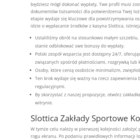
będziesz mógł dokonać wypłaty, Twe profil musi zo
dokumentów tożsamości dla potwierdzenia Twej toż
etapie wydaje się kluczowe dla powstrzymywania oszu
idzie o wypłacanie środków z kasyna Slottica, istnie
Ustaliliśmy obrót na stosunkowo małym szczeblu, 
stanie odblokować swe bonusy do wypłaty.
Polski zespół wsparcia jest dostępny 24/7, oferuj
związanych spośród płatnościami, rozgrywką lub 
Osoby, które cenią osobiście minimalizm, zwięzło
Ten krok wydaje się ważny na rzecz zapewnienia
regulacyjnymi.
By skorzystać z naszej propozycje, otwórz zakładk
witrynie.
Slottica Zakłady Sportowe K
W tymże celu należy w pierwszej kolejności założyć
rogu ekranu. Po podaniu prawidłowych informacji l