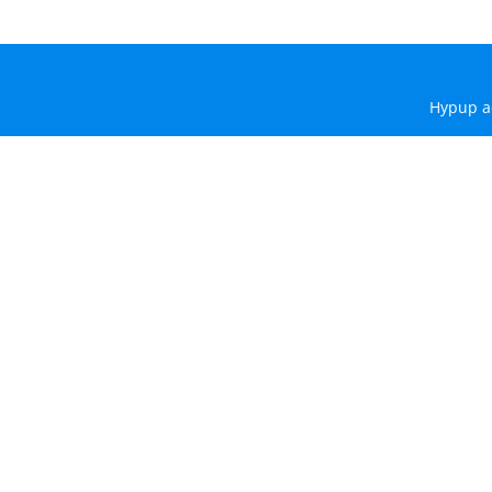
Hypup a