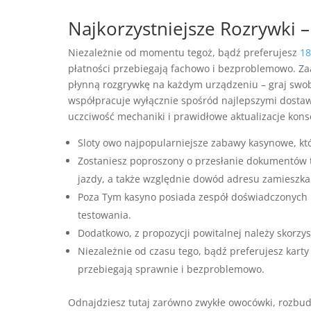
Najkorzystniejsze Rozrywki –
Niezależnie od momentu tegoż, bądź preferujesz
18
płatności przebiegają fachowo i bezproblemowo. Z
płynną rozgrywkę na każdym urządzeniu – graj swobod
współpracuje wyłącznie spośród najlepszymi dosta
uczciwość mechaniki i prawidłowe aktualizacje kons
Sloty owo najpopularniejsze zabawy kasynowe, któ
Zostaniesz poproszony o przesłanie dokumentów 
jazdy, a także względnie dowód adresu zamieszka
Poza Tym kasyno posiada zespół doświadczonych 
testowania.
Dodatkowo, z propozycji powitalnej należy skorzys
Niezależnie od czasu tego, bądź preferujesz karty 
przebiegają sprawnie i bezproblemowo.
Odnajdziesz tutaj zarówno zwykłe owocówki, rozbud