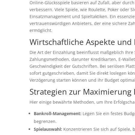
Online-Glücksspiele basieren auf Zufall, aber durch
verbessern. Viele Spiele, wie Roulette, Poker oder S
Einsatzmanagement und Spieltaktiken. Ein essenziell
vertrauenswürdigen Anbieters, der eine sichere Za
ermöglicht.
Wirtschaftliche Aspekte und
Die Art der Einzahlung beeinflusst maßgeblich Ihre S
Zahlungsmethoden, darunter Kreditkarten, E-Wallet
Geschwindigkeit der Gutschriften. Bei seriösen Pla
sofort gutgeschrieben, damit Sie direkt loslegen kön
Verzögerung starten können und ihr Budget optimal
Strategien zur Maximierung
Hier einige bewährte Methoden, um Ihre Erfolgsch
Bankroll-Management:
Legen Sie ein festes Budge
begrenzen.
Spielauswahl:
Konzentrieren Sie sich auf Spiele, 