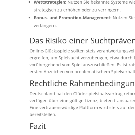
Wettstrategien:
Nutzen Sie bekannte Systeme wie 
strategisch zu erhöhen oder zu verringern.
Bonus- und Promotion-Management:
Nutzen Sie 
verlängern.
Das Risiko einer Suchtpräve
Online-Glücksspiele sollten stets verantwortungsvo
ergreifen, um Spielsucht vorzubeugen, etwa durch Li
vorübergehend vom Spiel auszuschließen. Es ist r
ersten Anzeichen von problematischem Spielverhal
Rechtliche Rahmenbedingun
Deutschland hat den Glücksspielstaatsvertrag refor
verfügen über eine gültige Lizenz, bieten transpa
Eine vertrauenswürdige Plattform wird stets auf d
bereitstellen.
Fazit